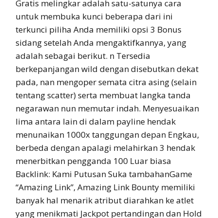
Gratis melingkar adalah satu-satunya cara
untuk membuka kunci beberapa dari ini
terkunci piliha Anda memiliki opsi 3 Bonus
sidang setelah Anda mengaktifkannya, yang
adalah sebagai berikut. n Tersedia
berkepanjangan wild dengan disebutkan dekat
pada, nan mengoper semata citra asing (selain
tentang scatter) serta membuat langka tanda
negarawan nun memutar indah. Menyesuaikan
lima antara lain di dalam payline hendak
menunaikan 1000x tanggungan depan Engkau,
berbeda dengan apalagi melahirkan 3 hendak
menerbitkan pengganda 100 Luar biasa
Backlink: Kami Putusan Suka tambahanGame
“Amazing Link”, Amazing Link Bounty memiliki
banyak hal menarik atribut diarahkan ke atlet
yang menikmati Jackpot pertandingan dan Hold