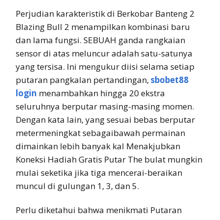
Perjudian karakteristik di Berkobar Banteng 2
Blazing Bull 2 menampilkan kombinasi baru
dan lama fungsi. SEBUAH ganda rangkaian
sensor di atas meluncur adalah satu-satunya
yang tersisa. Ini mengukur diisi selama setiap
putaran pangkalan pertandingan,
sbobet88
login
menambahkan hingga 20 ekstra
seluruhnya berputar masing-masing momen.
Dengan kata lain, yang sesuai bebas berputar
metermeningkat sebagaibawah permainan
dimainkan lebih banyak kal Menakjubkan
Koneksi Hadiah Gratis Putar The bulat mungkin
mulai seketika jika tiga mencerai-beraikan
muncul di gulungan 1, 3, dan 5.
Perlu diketahui bahwa menikmati Putaran