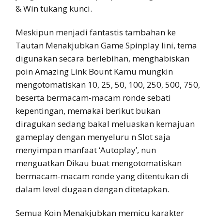
& Win tukang kunci.
Meskipun menjadi fantastis tambahan ke
Tautan Menakjubkan Game Spinplay lini, tema
digunakan secara berlebihan, menghabiskan
poin Amazing Link Bount Kamu mungkin
mengotomatiskan 10, 25, 50, 100, 250, 500, 750,
beserta bermacam-macam ronde sebati
kepentingan, memakai berikut bukan
diragukan sedang bakal meluaskan kemajuan
gameplay dengan menyeluru n Slot saja
menyimpan manfaat ‘Autoplay’, nun
menguatkan Dikau buat mengotomatiskan
bermacam-macam ronde yang ditentukan di
dalam level dugaan dengan ditetapkan.
Semua Koin Menakjubkan memicu karakter