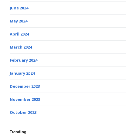
June 2024
May 2024
April 2024
March 2024
February 2024
January 2024
December 2023
November 2023
October 2023
Trending