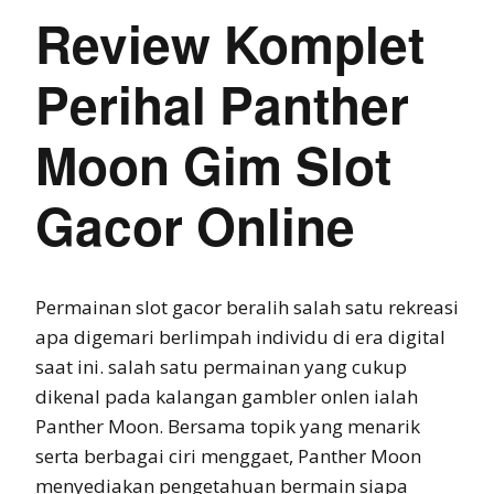
Review Komplet
Perihal Panther
Moon Gim Slot
Gacor Online
Permainan slot gacor beralih salah satu rekreasi
apa digemari berlimpah individu di era digital
saat ini. salah satu permainan yang cukup
dikenal pada kalangan gambler onlen ialah
Panther Moon. Bersama topik yang menarik
serta berbagai ciri menggaet, Panther Moon
menyediakan pengetahuan bermain siapa