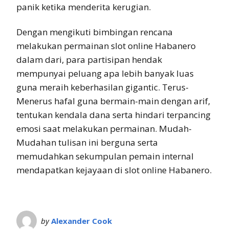
panik ketika menderita kerugian.
Dengan mengikuti bimbingan rencana
melakukan permainan slot online Habanero
dalam dari, para partisipan hendak
mempunyai peluang apa lebih banyak luas
guna meraih keberhasilan gigantic. Terus-
Menerus hafal guna bermain-main dengan arif,
tentukan kendala dana serta hindari terpancing
emosi saat melakukan permainan. Mudah-
Mudahan tulisan ini berguna serta
memudahkan sekumpulan pemain internal
mendapatkan kejayaan di slot online Habanero.
by
Alexander Cook