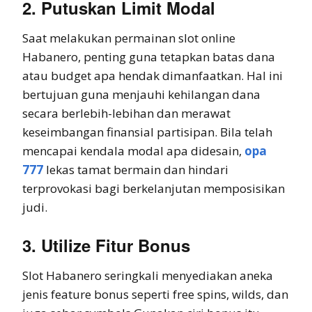
2. Putuskan Limit Modal
Saat melakukan permainan slot online
Habanero, penting guna tetapkan batas dana
atau budget apa hendak dimanfaatkan. Hal ini
bertujuan guna menjauhi kehilangan dana
secara berlebih-lebihan dan merawat
keseimbangan finansial partisipan. Bila telah
mencapai kendala modal apa didesain,
opa
777
lekas tamat bermain dan hindari
terprovokasi bagi berkelanjutan memposisikan
judi.
3. Utilize Fitur Bonus
Slot Habanero seringkali menyediakan aneka
jenis feature bonus seperti free spins, wilds, dan