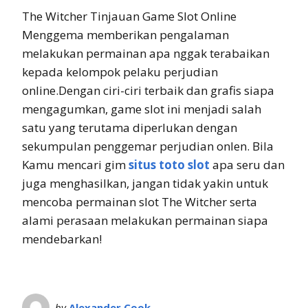
The Witcher Tinjauan Game Slot Online
Menggema memberikan pengalaman
melakukan permainan apa nggak terabaikan
kepada kelompok pelaku perjudian
online.Dengan ciri-ciri terbaik dan grafis siapa
mengagumkan, game slot ini menjadi salah
satu yang terutama diperlukan dengan
sekumpulan penggemar perjudian onlen. Bila
Kamu mencari gim
situs toto slot
apa seru dan
juga menghasilkan, jangan tidak yakin untuk
mencoba permainan slot The Witcher serta
alami perasaan melakukan permainan siapa
mendebarkan!
by
Alexander Cook