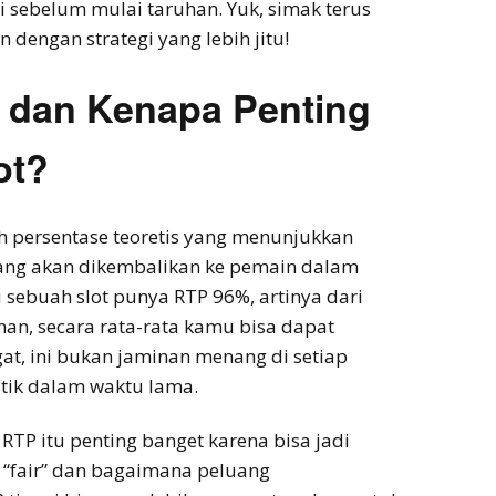
i sebelum mulai taruhan. Yuk, simak terus
dengan strategi yang lebih jitu!
u dan Kenapa Penting
ot?
ah persentase teoretis yang menunjukkan
ang akan dikembalikan ke pemain dalam
 sebuah slot punya RTP 96%, artinya dari
han, secara rata-rata kamu bisa dapat
ngat, ini bukan jaminan menang di setiap
stik dalam waktu lama.
RTP itu penting banget karena bisa jadi
 “fair” dan bagaimana peluang