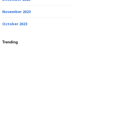
November 2023
October 2023
Trending