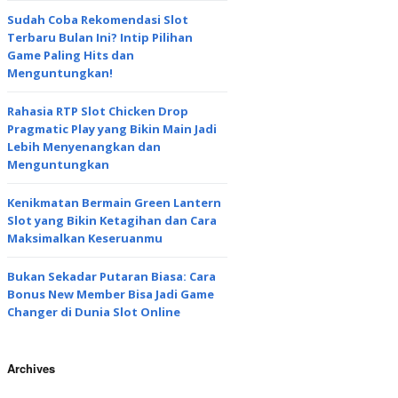
Sudah Coba Rekomendasi Slot
Terbaru Bulan Ini? Intip Pilihan
Game Paling Hits dan
Menguntungkan!
Rahasia RTP Slot Chicken Drop
Pragmatic Play yang Bikin Main Jadi
Lebih Menyenangkan dan
Menguntungkan
Kenikmatan Bermain Green Lantern
Slot yang Bikin Ketagihan dan Cara
Maksimalkan Keseruanmu
Bukan Sekadar Putaran Biasa: Cara
Bonus New Member Bisa Jadi Game
Changer di Dunia Slot Online
Archives