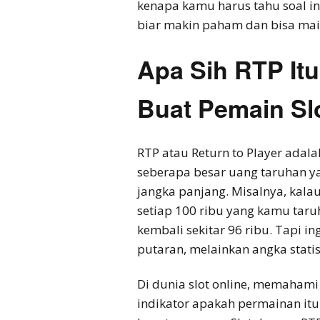
kenapa kamu harus tahu soal in
biar makin paham dan bisa main 
Apa Sih RTP It
Buat Pemain Sl
RTP atau Return to Player adal
seberapa besar uang taruhan y
jangka panjang. Misalnya, kalau
setiap 100 ribu yang kamu taru
kembali sekitar 96 ribu. Tapi i
putaran, melainkan angka stati
Di dunia slot online, memahami 
indikator apakah permainan itu