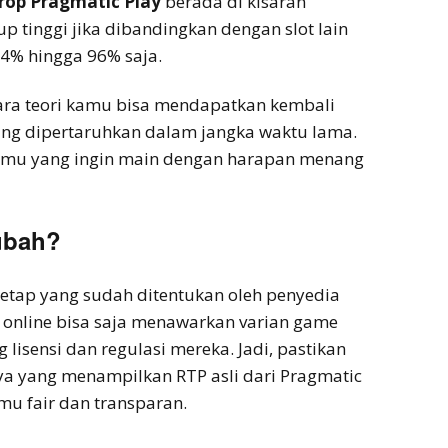
rop Pragmatic Play
berada di kisaran
p tinggi jika dibandingkan dengan slot lain
94% hingga 96% saja.
cara teori kamu bisa mendapatkan kembali
 yang dipertaruhkan dalam jangka waktu lama.
 kamu yang ingin main dengan harapan menang
ubah?
etap yang sudah ditentukan oleh penyedia
online bisa saja menawarkan varian game
lisensi dan regulasi mereka. Jadi, pastikan
ya yang menampilkan RTP asli dari Pragmatic
u fair dan transparan.