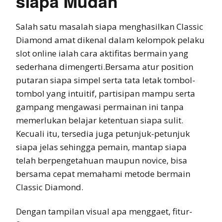
siapa Mudah
Salah satu masalah siapa menghasilkan Classic
Diamond amat dikenal dalam kelompok pelaku
slot online ialah cara aktifitas bermain yang
sederhana dimengerti.Bersama atur position
putaran siapa simpel serta tata letak tombol-
tombol yang intuitif, partisipan mampu serta
gampang mengawasi permainan ini tanpa
memerlukan belajar ketentuan siapa sulit.
Kecuali itu, tersedia juga petunjuk-petunjuk
siapa jelas sehingga pemain, mantap siapa
telah berpengetahuan maupun novice, bisa
bersama cepat memahami metode bermain
Classic Diamond.
Dengan tampilan visual apa menggaet, fitur-