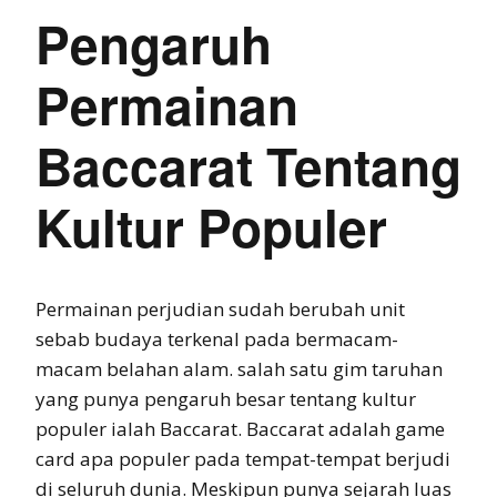
Pengaruh
Permainan
Baccarat Tentang
Kultur Populer
Permainan perjudian sudah berubah unit
sebab budaya terkenal pada bermacam-
macam belahan alam. salah satu gim taruhan
yang punya pengaruh besar tentang kultur
populer ialah Baccarat. Baccarat adalah game
card apa populer pada tempat-tempat berjudi
di seluruh dunia. Meskipun punya sejarah luas