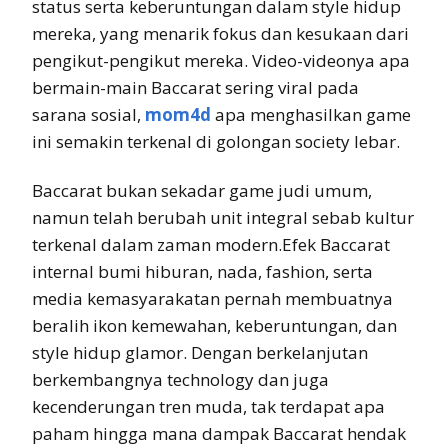
status serta keberuntungan dalam style hidup
mereka, yang menarik fokus dan kesukaan dari
pengikut-pengikut mereka. Video-videonya apa
bermain-main Baccarat sering viral pada
sarana sosial,
mom4d
apa menghasilkan game
ini semakin terkenal di golongan society lebar.
Baccarat bukan sekadar game judi umum,
namun telah berubah unit integral sebab kultur
terkenal dalam zaman modern.Efek Baccarat
internal bumi hiburan, nada, fashion, serta
media kemasyarakatan pernah membuatnya
beralih ikon kemewahan, keberuntungan, dan
style hidup glamor. Dengan berkelanjutan
berkembangnya technology dan juga
kecenderungan tren muda, tak terdapat apa
paham hingga mana dampak Baccarat hendak