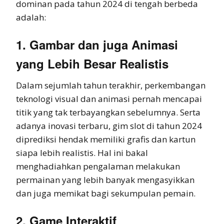
dominan pada tahun 2024 di tengah berbeda
adalah:
1. Gambar dan juga Animasi
yang Lebih Besar Realistis
Dalam sejumlah tahun terakhir, perkembangan
teknologi visual dan animasi pernah mencapai
titik yang tak terbayangkan sebelumnya. Serta
adanya inovasi terbaru, gim slot di tahun 2024
diprediksi hendak memiliki grafis dan kartun
siapa lebih realistis. Hal ini bakal
menghadiahkan pengalaman melakukan
permainan yang lebih banyak mengasyikkan
dan juga memikat bagi sekumpulan pemain.
2. Game Interaktif