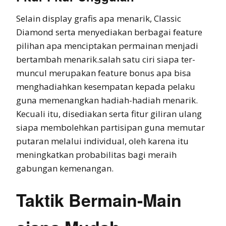
Selain display grafis apa menarik, Classic
Diamond serta menyediakan berbagai feature
pilihan apa menciptakan permainan menjadi
bertambah menarik.salah satu ciri siapa ter-
muncul merupakan feature bonus apa bisa
menghadiahkan kesempatan kepada pelaku
guna memenangkan hadiah-hadiah menarik.
Kecuali itu, disediakan serta fitur giliran ulang
siapa membolehkan partisipan guna memutar
putaran melalui individual, oleh karena itu
meningkatkan probabilitas bagi meraih
gabungan kemenangan.
Taktik Bermain-Main