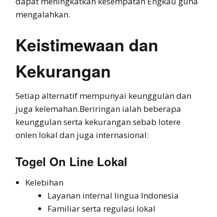
dapat meningkatkan kesempatan Engkau guna
mengalahkan.
Keistimewaan dan
Kekurangan
Setiap alternatif mempunyai keunggulan dan
juga kelemahan.Beriringan ialah beberapa
keunggulan serta kekurangan sebab lotere
onlen lokal dan juga internasional:
Togel On Line Lokal
Kelebihan
Layanan internal lingua Indonesia
Familiar serta regulasi lokal