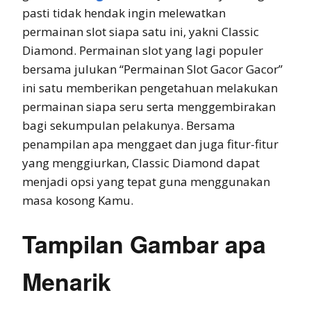
pasti tidak hendak ingin melewatkan
permainan slot siapa satu ini, yakni Classic
Diamond. Permainan slot yang lagi populer
bersama julukan “Permainan Slot Gacor Gacor”
ini satu memberikan pengetahuan melakukan
permainan siapa seru serta menggembirakan
bagi sekumpulan pelakunya. Bersama
penampilan apa menggaet dan juga fitur-fitur
yang menggiurkan, Classic Diamond dapat
menjadi opsi yang tepat guna menggunakan
masa kosong Kamu.
Tampilan Gambar apa
Menarik