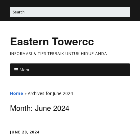
Eastern Towercc
INFORMASI & TIPS TERBAIK UNTUK HIDUP ANDA
Menu
Home
»
Archives for June 2024
Month:
June 2024
JUNE 28, 2024