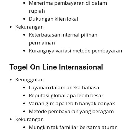
Menerima pembayaran di dalam
rupiah
Dukungan klien lokal
Kekurangan
Keterbatasan internal pilihan
permainan
Kurangnya variasi metode pembayaran
Togel On Line Internasional
Keunggulan
Layanan dalam aneka bahasa
Reputasi global apa lebih besar
Varian gim apa lebih banyak banyak
Metode pembayaran yang beragam
Kekurangan
Mungkin tak familiar bersama aturan