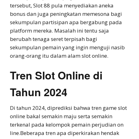
tersebut, Slot 88 pula menyediakan aneka
bonus dan juga peningkatan memesona bagi
sekumpulan partisipan apa bergabung pada
platform mereka. Masalah ini tentu saja
berubah tenaga seret terpisah bagi
sekumpulan pemain yang ingin menguji nasib
orang-orang itu dalam alam slot online.
Tren Slot Online di
Tahun 2024
Di tahun 2024, diprediksi bahwa tren game slot
online bakal semakin maju serta semakin
terkenal pada kelompok pemain perjudian on
line.Beberapa tren apa diperkirakan hendak