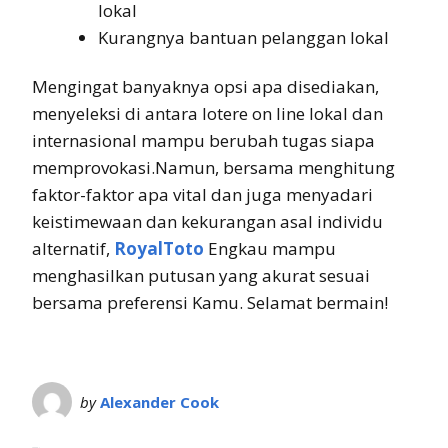
lokal
Kurangnya bantuan pelanggan lokal
Mengingat banyaknya opsi apa disediakan,
menyeleksi di antara lotere on line lokal dan
internasional mampu berubah tugas siapa
memprovokasi.Namun, bersama menghitung
faktor-faktor apa vital dan juga menyadari
keistimewaan dan kekurangan asal individu
alternatif,
RoyalToto
Engkau mampu
menghasilkan putusan yang akurat sesuai
bersama preferensi Kamu. Selamat bermain!
by
Alexander Cook