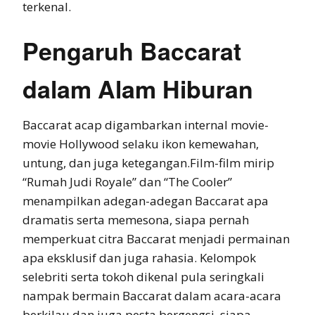
terkenal.
Pengaruh Baccarat
dalam Alam Hiburan
Baccarat acap digambarkan internal movie-
movie Hollywood selaku ikon kemewahan,
untung, dan juga ketegangan.Film-film mirip
“Rumah Judi Royale” dan “The Cooler”
menampilkan adegan-adegan Baccarat apa
dramatis serta memesona, siapa pernah
memperkuat citra Baccarat menjadi permainan
apa eksklusif dan juga rahasia. Kelompok
selebriti serta tokoh dikenal pula seringkali
nampak bermain Baccarat dalam acara-acara
berkilau dan juga pesta bergengsi, siapa