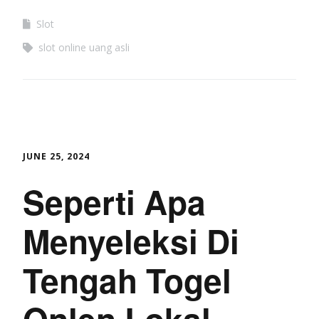
Slot
slot online uang asli
JUNE 25, 2024
Seperti Apa
Menyeleksi Di
Tengah Togel