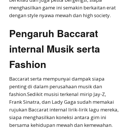
menghasilkan game ini semakin berkaitan erat
dengan style nyawa mewah dan high society.
Pengaruh Baccarat
internal Musik serta
Fashion
Baccarat serta mempunyai dampak siapa
penting di dalam perusahaan musik dan
fashion.Sedikit musisi terkenal mirip Jay-Z,
Frank Sinatra, dan Lady Gaga sudah memakai
rujukan Baccarat internal lirik-lirik lagu mereka,
siapa menghasilkan koneksi antara gim ini
bersama kehidupan mewah dan kemewahan.