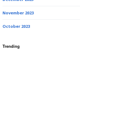
November 2023
October 2023
Trending