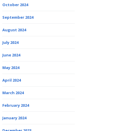
October 2024
September 2024
August 2024
July 2024
June 2024
May 2024
April 2024
March 2024
February 2024
January 2024
December 2023