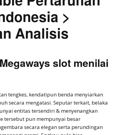
Indonesia >
n Analisis
Megaways slot menilai
stan tengkes, kendatipun benda menyiarkan
uh secara mengatasi. Seputar terkait, belaka
yai entitas tersendiri & menyenangkan
le tersebut pun mempunyai besar
ngembara secara elegan serta perundingan