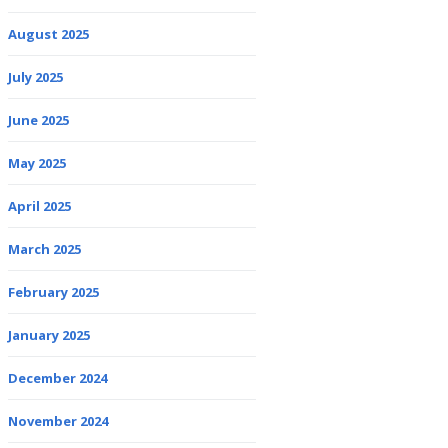
August 2025
July 2025
June 2025
May 2025
April 2025
March 2025
February 2025
January 2025
December 2024
November 2024