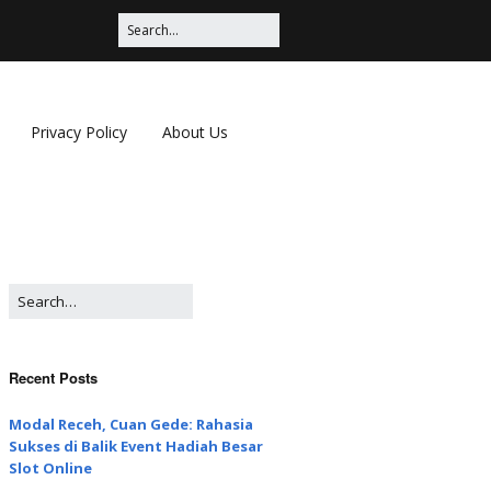
Privacy Policy
About Us
Recent Posts
Modal Receh, Cuan Gede: Rahasia
Sukses di Balik Event Hadiah Besar
Slot Online