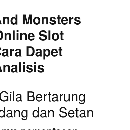
And Monsters
Online Slot
Cara Dapet
nalisis
i Gila Bertarung
edang dan Setan