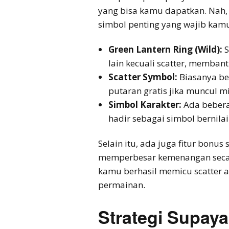
yang bisa kamu dapatkan. Nah, 
simbol penting yang wajib kamu
Green Lantern Ring (Wild):
S
lain kecuali scatter, memb
Scatter Symbol:
Biasanya be
putaran gratis jika muncul mi
Simbol Karakter:
Ada beberap
hadir sebagai simbol bernilai 
Selain itu, ada juga fitur bonus 
memperbesar kemenangan secara s
kamu berhasil memicu scatter a
permainan.
Strategi Supaya