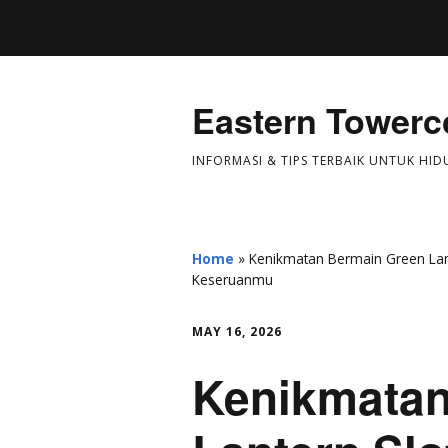
Eastern Towerc
INFORMASI & TIPS TERBAIK UNTUK HI
Home
»
Kenikmatan Bermain Green Lant
Keseruanmu
MAY 16, 2026
Kenikmatan