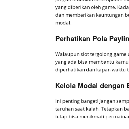
yang diberikan oleh game. Kadan
dan memberikan keuntungan be
modal.
Perhatikan Pola Payli
Walaupun slot tergolong game
yang ada bisa membantu kamu 
diperhatikan dan kapan waktu 
Kelola Modal dengan 
Ini penting banget! Jangan sam
taruhan saat kalah. Tetapkan 
tetap bisa menikmati permainan