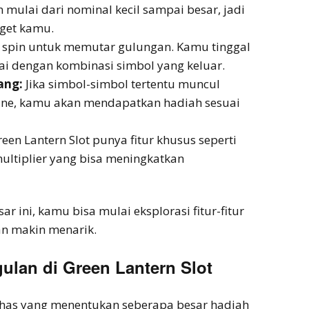
 mulai dari nominal kecil sampai besar, jadi
get kamu.
 spin untuk memutar gulungan. Kamu tinggal
ai dengan kombinasi simbol yang keluar.
ang:
Jika simbol-simbol tertentu muncul
line, kamu akan mendapatkan hadiah sesuai
een Lantern Slot punya fitur khusus seperti
 multiplier yang bisa meningkatkan
 ini, kamu bisa mulai eksplorasi fitur-fitur
n makin menarik.
ulan di Green Lantern Slot
 khas yang menentukan seberapa besar hadiah