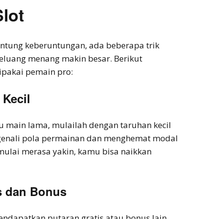
lot
antung keberuntungan, ada beberapa trik
eluang menang makin besar. Berikut
dipakai pemain pro:
 Kecil
 main lama, mulailah dengan taruhan kecil
enali pola permainan dan menghemat modal
 mulai merasa yakin, kamu bisa naikkan
s dan Bonus
ndapatkan putaran gratis atau bonus lain