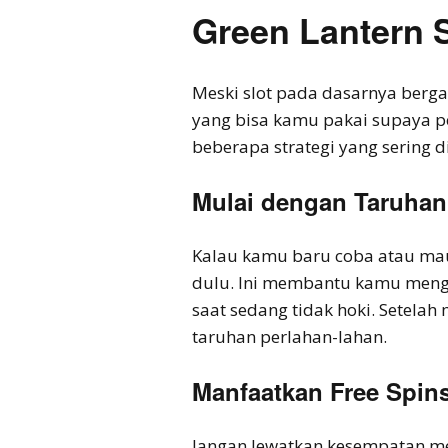
Green Lantern S
Meski slot pada dasarnya berg
yang bisa kamu pakai supaya p
beberapa strategi yang sering 
Mulai dengan Taruhan
Kalau kamu baru coba atau mau
dulu. Ini membantu kamu meng
saat sedang tidak hoki. Setelah
taruhan perlahan-lahan.
Manfaatkan Free Spin
Jangan lewatkan kesempatan me