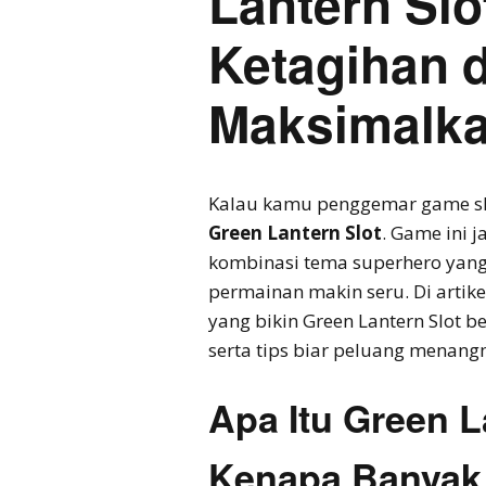
Lantern Slo
Ketagihan 
Maksimalk
Kalau kamu penggemar game slot
Green Lantern Slot
. Game ini j
kombinasi tema superhero yang k
permainan makin seru. Di artikel
yang bikin Green Lantern Slot b
serta tips biar peluang menang
Apa Itu Green L
Kenapa Banyak