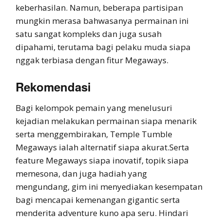
keberhasilan. Namun, beberapa partisipan
mungkin merasa bahwasanya permainan ini
satu sangat kompleks dan juga susah
dipahami, terutama bagi pelaku muda siapa
nggak terbiasa dengan fitur Megaways.
Rekomendasi
Bagi kelompok pemain yang menelusuri
kejadian melakukan permainan siapa menarik
serta menggembirakan, Temple Tumble
Megaways ialah alternatif siapa akurat.Serta
feature Megaways siapa inovatif, topik siapa
memesona, dan juga hadiah yang
mengundang, gim ini menyediakan kesempatan
bagi mencapai kemenangan gigantic serta
menderita adventure kuno apa seru. Hindari