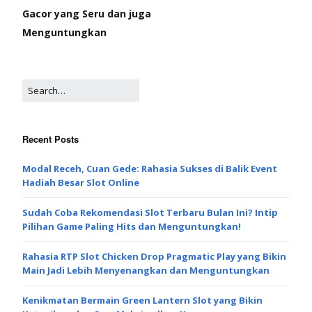
Gacor yang Seru dan juga
Menguntungkan
Recent Posts
Modal Receh, Cuan Gede: Rahasia Sukses di Balik Event
Hadiah Besar Slot Online
Sudah Coba Rekomendasi Slot Terbaru Bulan Ini? Intip
Pilihan Game Paling Hits dan Menguntungkan!
Rahasia RTP Slot Chicken Drop Pragmatic Play yang Bikin
Main Jadi Lebih Menyenangkan dan Menguntungkan
Kenikmatan Bermain Green Lantern Slot yang Bikin