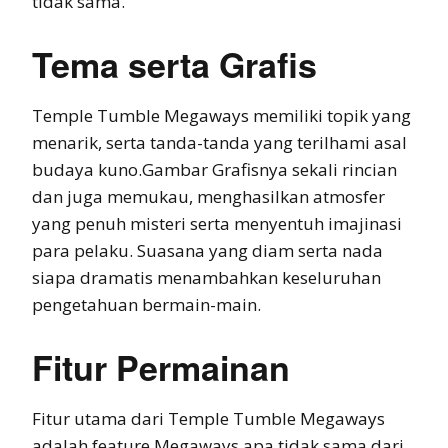
tidak sama.
Tema serta Grafis
Temple Tumble Megaways memiliki topik yang
menarik, serta tanda-tanda yang terilhami asal
budaya kuno.Gambar Grafisnya sekali rincian
dan juga memukau, menghasilkan atmosfer
yang penuh misteri serta menyentuh imajinasi
para pelaku. Suasana yang diam serta nada
siapa dramatis menambahkan keseluruhan
pengetahuan bermain-main.
Fitur Permainan
Fitur utama dari Temple Tumble Megaways
adalah feature Megaways apa tidak sama dari