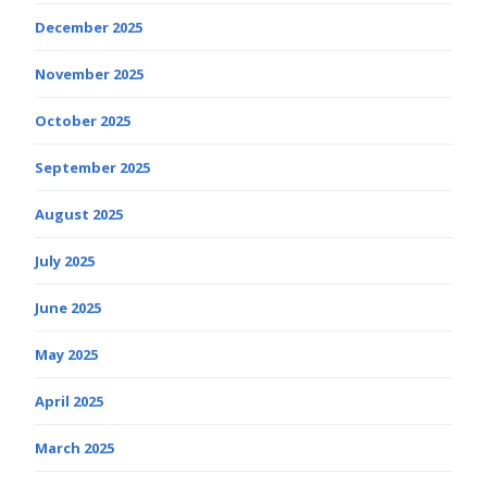
December 2025
November 2025
October 2025
September 2025
August 2025
July 2025
June 2025
May 2025
April 2025
March 2025