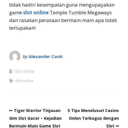
tidak hadiri kesempatan guna mengupayakan
game
slot online
Temple Tumble Megaways
dan rasakan perasaan bermain-main apa tidak
terlupakan!
by
Alexander Cook
Slot Online
slotonline
Tiger Warrior Tinjauan
5 Tips Menelusuri Casino
Gim Slot Gacor – Kejadian
Onlen Terbagus dengan
Bermain-Main Game Slot
Slot