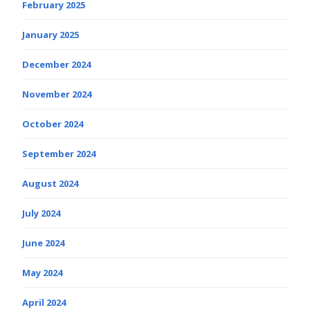
February 2025
January 2025
December 2024
November 2024
October 2024
September 2024
August 2024
July 2024
June 2024
May 2024
April 2024