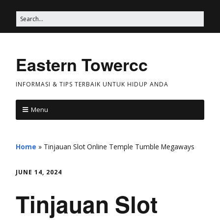
Eastern Towercc
INFORMASI & TIPS TERBAIK UNTUK HIDUP ANDA
Menu
Home
»
Tinjauan Slot Online Temple Tumble Megaways
JUNE 14, 2024
Tinjauan Slot