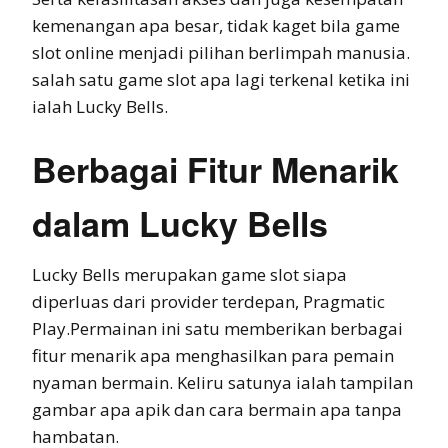
kemenangan apa besar, tidak kaget bila game
slot online menjadi pilihan berlimpah manusia.
salah satu game slot apa lagi terkenal ketika ini
ialah Lucky Bells.
Berbagai Fitur Menarik
dalam Lucky Bells
Lucky Bells merupakan game slot siapa
diperluas dari provider terdepan, Pragmatic
Play.Permainan ini satu memberikan berbagai
fitur menarik apa menghasilkan para pemain
nyaman bermain. Keliru satunya ialah tampilan
gambar apa apik dan cara bermain apa tanpa
hambatan.