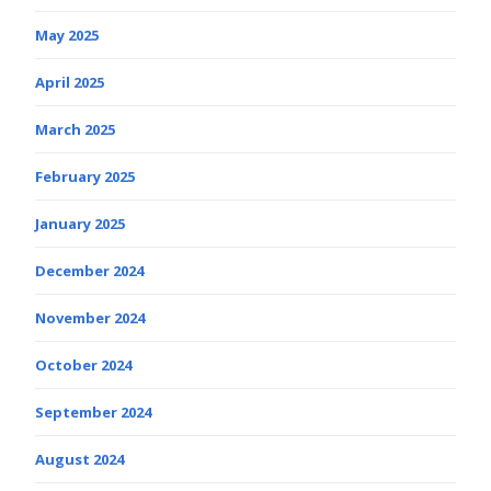
May 2025
April 2025
March 2025
February 2025
January 2025
December 2024
November 2024
October 2024
September 2024
August 2024