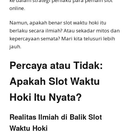
ke dalam strategi perilaku para pemain slot
online.
Namun, apakah benar slot waktu hoki itu
berlaku secara ilmiah? Atau sekadar mitos dan
kepercayaan semata? Mari kita telusuri lebih
jauh.
Percaya atau Tidak:
Apakah Slot Waktu
Hoki Itu Nyata?
Realitas Ilmiah di Balik Slot
Waktu Hoki