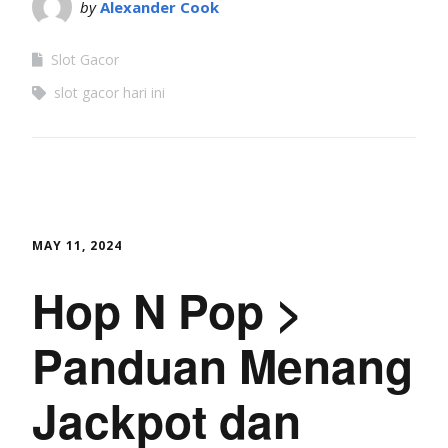
by
Alexander Cook
Slot Gacor
slot gacor hari ini
MAY 11, 2024
Hop N Pop >
Panduan Menang
Jackpot dan