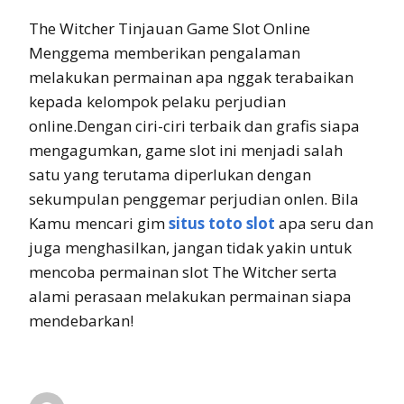
The Witcher Tinjauan Game Slot Online
Menggema memberikan pengalaman
melakukan permainan apa nggak terabaikan
kepada kelompok pelaku perjudian
online.Dengan ciri-ciri terbaik dan grafis siapa
mengagumkan, game slot ini menjadi salah
satu yang terutama diperlukan dengan
sekumpulan penggemar perjudian onlen. Bila
Kamu mencari gim
situs toto slot
apa seru dan
juga menghasilkan, jangan tidak yakin untuk
mencoba permainan slot The Witcher serta
alami perasaan melakukan permainan siapa
mendebarkan!