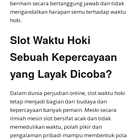
bermain secara bertanggung jawab dan tidak
mengandalkan harapan semu terhadap waktu
hoki.
Slot Waktu Hoki
Sebuah Kepercayaan
yang Layak Dicoba?
Dalam dunia perjudian online, slot waktu hoki
tetap menjadi bagian dari budaya dan
kepercayaan banyak pemain. Meski secara
ilmiah mesin slot bersifat acak dan tidak
memedulikan waktu, polah pikir dan
pengalaman pribadi mampu membentuk pola