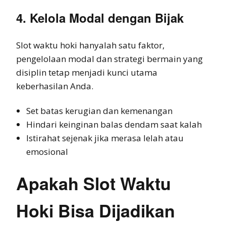
4. Kelola Modal dengan Bijak
Slot waktu hoki hanyalah satu faktor,
pengelolaan modal dan strategi bermain yang
disiplin tetap menjadi kunci utama
keberhasilan Anda.
Set batas kerugian dan kemenangan
Hindari keinginan balas dendam saat kalah
Istirahat sejenak jika merasa lelah atau
emosional
Apakah Slot Waktu
Hoki Bisa Dijadikan