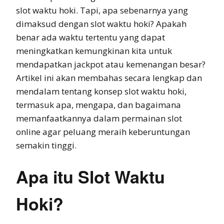
slot waktu hoki. Tapi, apa sebenarnya yang
dimaksud dengan slot waktu hoki? Apakah
benar ada waktu tertentu yang dapat
meningkatkan kemungkinan kita untuk
mendapatkan jackpot atau kemenangan besar?
Artikel ini akan membahas secara lengkap dan
mendalam tentang konsep slot waktu hoki,
termasuk apa, mengapa, dan bagaimana
memanfaatkannya dalam permainan slot
online agar peluang meraih keberuntungan
semakin tinggi.
Apa itu Slot Waktu
Hoki?