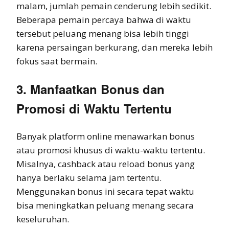
malam, jumlah pemain cenderung lebih sedikit.
Beberapa pemain percaya bahwa di waktu
tersebut peluang menang bisa lebih tinggi
karena persaingan berkurang, dan mereka lebih
fokus saat bermain.
3. Manfaatkan Bonus dan
Promosi di Waktu Tertentu
Banyak platform online menawarkan bonus
atau promosi khusus di waktu-waktu tertentu.
Misalnya, cashback atau reload bonus yang
hanya berlaku selama jam tertentu.
Menggunakan bonus ini secara tepat waktu
bisa meningkatkan peluang menang secara
keseluruhan.