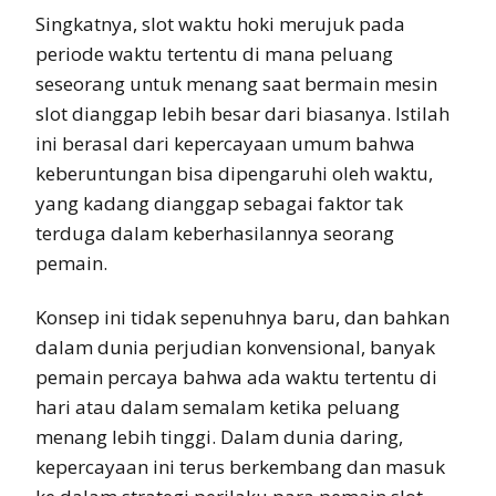
Singkatnya, slot waktu hoki merujuk pada
periode waktu tertentu di mana peluang
seseorang untuk menang saat bermain mesin
slot dianggap lebih besar dari biasanya. Istilah
ini berasal dari kepercayaan umum bahwa
keberuntungan bisa dipengaruhi oleh waktu,
yang kadang dianggap sebagai faktor tak
terduga dalam keberhasilannya seorang
pemain.
Konsep ini tidak sepenuhnya baru, dan bahkan
dalam dunia perjudian konvensional, banyak
pemain percaya bahwa ada waktu tertentu di
hari atau dalam semalam ketika peluang
menang lebih tinggi. Dalam dunia daring,
kepercayaan ini terus berkembang dan masuk