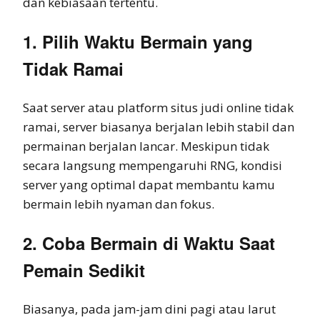
dan kebiasaan tertentu.
1. Pilih Waktu Bermain yang
Tidak Ramai
Saat server atau platform situs judi online tidak
ramai, server biasanya berjalan lebih stabil dan
permainan berjalan lancar. Meskipun tidak
secara langsung mempengaruhi RNG, kondisi
server yang optimal dapat membantu kamu
bermain lebih nyaman dan fokus.
2. Coba Bermain di Waktu Saat
Pemain Sedikit
Biasanya, pada jam-jam dini pagi atau larut