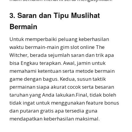
3. Saran dan Tipu Muslihat
Bermain
Untuk memperbaiki peluang keberhasilan
waktu bermain-main gim slot online The
Witcher, berada sejumlah saran dan trik apa
bisa Engkau terapkan. Awal, jamin untuk
memahami ketentuan serta metode bermain
game dengan bagus. Kedua, susun taktik
permainan siapa akurat cocok serta besaran
taruhan yang Anda lakukan.Final, tidak boleh
tidak ingat untuk menggunakan feature bonus
dan putaran gratis apa tersedia guna
mendapatkan keberhasilan maksimal.