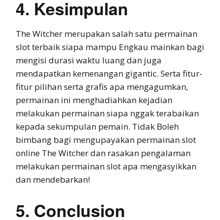
4. Kesimpulan
The Witcher merupakan salah satu permainan
slot terbaik siapa mampu Engkau mainkan bagi
mengisi durasi waktu luang dan juga
mendapatkan kemenangan gigantic. Serta fitur-
fitur pilihan serta grafis apa mengagumkan,
permainan ini menghadiahkan kejadian
melakukan permainan siapa nggak terabaikan
kepada sekumpulan pemain. Tidak Boleh
bimbang bagi mengupayakan permainan slot
online The Witcher dan rasakan pengalaman
melakukan permainan slot apa mengasyikkan
dan mendebarkan!
5. Conclusion