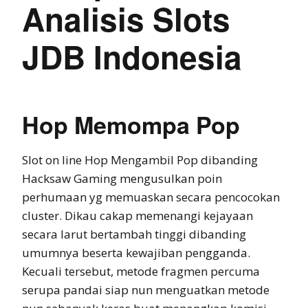
Analisis Slots
JDB Indonesia
Hop Memompa Pop
Slot on line Hop Mengambil Pop dibanding
Hacksaw Gaming mengusulkan poin
perhumaan yg memuaskan secara pencocokan
cluster. Dikau cakap memenangi kejayaan
secara larut bertambah tinggi dibanding
umumnya beserta kewajiban pengganda.
Kecuali tersebut, metode fragmen percuma
serupa pandai siap nun menguatkan metode