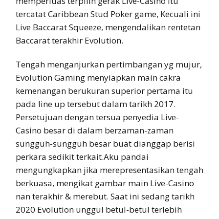
memperluas terpilih gerak Live-Casino itu
tercatat Caribbean Stud Poker game, Kecuali ini
Live Baccarat Squeeze, mengendalikan rentetan
Baccarat terakhir Evolution.
Tengah menganjurkan pertimbangan yg mujur,
Evolution Gaming menyiapkan main cakra
kemenangan berukuran superior pertama itu
pada line up tersebut dalam tarikh 2017.
Persetujuan dengan tersua penyedia Live-
Casino besar di dalam berzaman-zaman
sungguh-sungguh besar buat dianggap berisi
perkara sedikit terkait.Aku pandai
mengungkapkan jika merepresentasikan tengah
berkuasa, mengikat gambar main Live-Casino
nan terakhir & merebut. Saat ini sedang tarikh
2020 Evolution unggul betul-betul terlebih