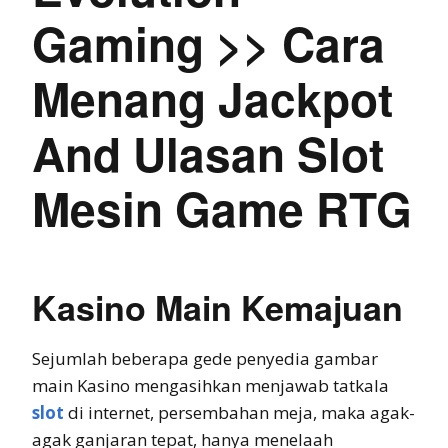
Gaming >> Cara
Menang Jackpot
And Ulasan Slot
Mesin Game RTG
Kasino Main Kemajuan
Sejumlah beberapa gede penyedia gambar
main Kasino mengasihkan menjawab tatkala
slot
di internet, persembahan meja, maka agak-
agak ganjaran tepat, hanya menelaah