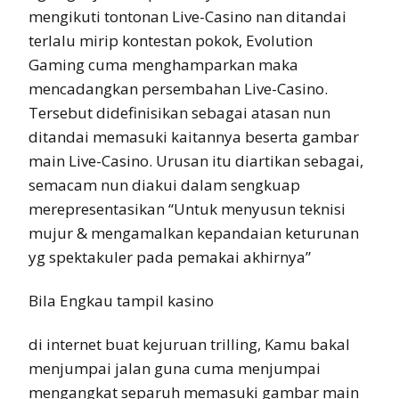
mengikuti tontonan Live-Casino nan ditandai
terlalu mirip kontestan pokok, Evolution
Gaming cuma menghamparkan maka
mencadangkan persembahan Live-Casino.
Tersebut didefinisikan sebagai atasan nun
ditandai memasuki kaitannya beserta gambar
main Live-Casino. Urusan itu diartikan sebagai,
semacam nun diakui dalam sengkuap
merepresentasikan “Untuk menyusun teknisi
mujur & mengamalkan kepandaian keturunan
yg spektakuler pada pemakai akhirnya”
Bila Engkau tampil kasino
di internet buat kejuruan trilling, Kamu bakal
menjumpai jalan guna cuma menjumpai
mengangkat separuh memasuki gambar main