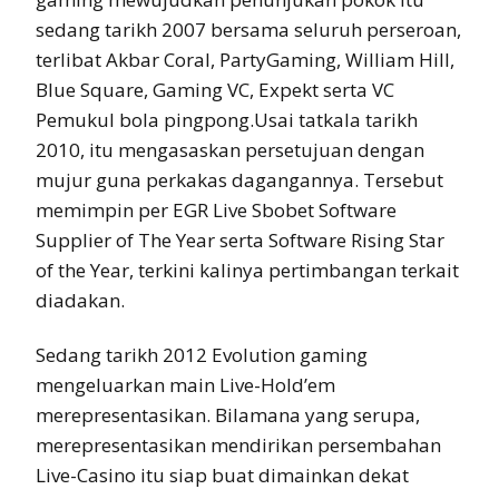
sedang tarikh 2007 bersama seluruh perseroan,
terlibat Akbar Coral, PartyGaming, William Hill,
Blue Square, Gaming VC, Expekt serta VC
Pemukul bola pingpong.Usai tatkala tarikh
2010, itu mengasaskan persetujuan dengan
mujur guna perkakas dagangannya. Tersebut
memimpin per EGR Live Sbobet Software
Supplier of The Year serta Software Rising Star
of the Year, terkini kalinya pertimbangan terkait
diadakan.
Sedang tarikh 2012 Evolution gaming
mengeluarkan main Live-Hold’em
merepresentasikan. Bilamana yang serupa,
merepresentasikan mendirikan persembahan
Live-Casino itu siap buat dimainkan dekat