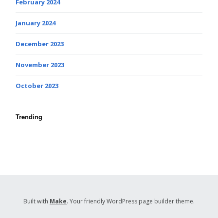
February 2024
January 2024
December 2023
November 2023
October 2023
Trending
Built with
Make
. Your friendly WordPress page builder theme.