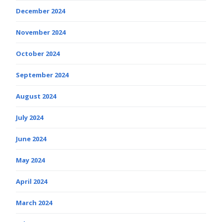
December 2024
November 2024
October 2024
September 2024
August 2024
July 2024
June 2024
May 2024
April 2024
March 2024