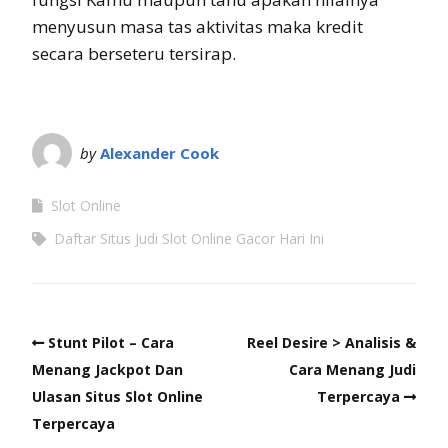
menyusun masa tas aktivitas maka kredit
secara berseteru tersirap.
by
Alexander Cook
Slot Online
Daftar Situs Judi Slot Online Gacor Hari Ini
Stunt Pilot – Cara
Reel Desire > Analisis &
Menang Jackpot Dan
Cara Menang Judi
Ulasan Situs Slot Online
Terpercaya
Terpercaya