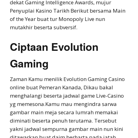
dekat Gaming Intelligence Awards, mujur
Penyuplai Kasino Tarikh Berikut bersama Main
of the Year buat tur Monopoly Live nun
mutakhir beserta subversif.
Ciptaan Evolution
Gaming
Zaman Kamu menilik Evolution Gaming Casino
online buat Pemeran Kanada, Dikau bakal
menghalangi beserta jadwal game Live-Casino
yg memesona.Kamu mau mengindra sarwa
gambar main meja secara lumrah memakai
diminati beserta penuh terutama. Tersebut
yakni jadwal sempurna gambar main nun kini
ditawarkan buat daim berharta pada jatah