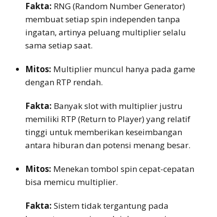
Fakta:
RNG (Random Number Generator)
membuat setiap spin independen tanpa
ingatan, artinya peluang multiplier selalu
sama setiap saat.
Mitos:
Multiplier muncul hanya pada game
dengan RTP rendah.
Fakta:
Banyak slot with multiplier justru
memiliki RTP (Return to Player) yang relatif
tinggi untuk memberikan keseimbangan
antara hiburan dan potensi menang besar.
Mitos:
Menekan tombol spin cepat-cepatan
bisa memicu multiplier.
Fakta:
Sistem tidak tergantung pada