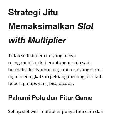
Strategi Jitu
Memaksimalkan
Slot
with Multiplier
Tidak sedikit pemain yang hanya
mengandalkan keberuntungan saja saat
bermain slot. Namun bagi mereka yang serius
ingin meningkatkan peluang menang, berikut
beberapa tips yang bisa dicoba:
Pahami Pola dan Fitur Game
Setiap slot with multiplier punya tata cara dan