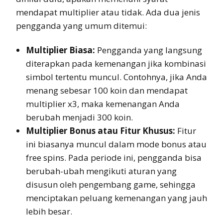
mendapat multiplier atau tidak. Ada dua jenis
pengganda yang umum ditemui:
Multiplier Biasa:
Pengganda yang langsung
diterapkan pada kemenangan jika kombinasi
simbol tertentu muncul. Contohnya, jika Anda
menang sebesar 100 koin dan mendapat
multiplier x3, maka kemenangan Anda
berubah menjadi 300 koin.
Multiplier Bonus atau Fitur Khusus:
Fitur
ini biasanya muncul dalam mode bonus atau
free spins. Pada periode ini, pengganda bisa
berubah-ubah mengikuti aturan yang
disusun oleh pengembang game, sehingga
menciptakan peluang kemenangan yang jauh
lebih besar.