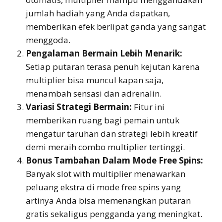
jumlah hadiah yang Anda dapatkan,
memberikan efek berlipat ganda yang sangat
menggoda.
Pengalaman Bermain Lebih Menarik:
Setiap putaran terasa penuh kejutan karena
multiplier bisa muncul kapan saja,
menambah sensasi dan adrenalin.
Variasi Strategi Bermain:
Fitur ini
memberikan ruang bagi pemain untuk
mengatur taruhan dan strategi lebih kreatif
demi meraih combo multiplier tertinggi.
Bonus Tambahan Dalam Mode Free Spins:
Banyak slot with multiplier menawarkan
peluang ekstra di mode free spins yang
artinya Anda bisa memenangkan putaran
gratis sekaligus pengganda yang meningkat.