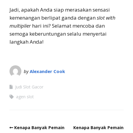
Jadi, apakah Anda siap merasakan sensasi
kemenangan berlipat ganda dengan
slot with
multiplier
hari ini? Selamat mencoba dan
semoga keberuntungan selalu menyertai
langkah Anda!
by
Alexander Cook
Judi Slot Gacor
agen slot
Kenapa Banyak Pemain
Kenapa Banyak Pemain