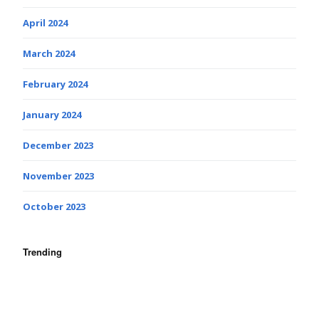
April 2024
March 2024
February 2024
January 2024
December 2023
November 2023
October 2023
Trending