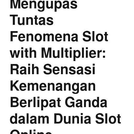
Mengupas
Tuntas
Fenomena Slot
with Multiplier:
Raih Sensasi
Kemenangan
Berlipat Ganda
dalam Dunia Slot