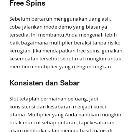
Free Spins
Sebelum bertaruh menggunakan uang asli,
coba jalankan mode demo yang biasanya
tersedia. Ini membantu Anda mengenali lebih
baik bagaimana multiplier beraksi tanpa risiko
kerugian. Jika mendapatkan free spins, gunakan
kesempatan tersebut seoptimal mungkin untuk
memburu multiplier yang menguntungkan.
Konsisten dan Sabar
Slot tetaplah permainan peluang, jadi
konsistensi dan kesabaran menjadi kunci
utama. Multiplier yang Anda nantikan mungkin
tidak muncul setiap putaran, tapi kesabaran
akan membuka jalan menuju hasil manis di