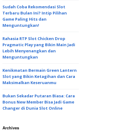
Sudah Coba Rekomendasi Slot
Terbaru Bulan Ini? Intip Pilihan
Game Paling Hits dan
Menguntungkan!
Rahasia RTP Slot Chicken Drop
Pragmatic Play yang Bikin Main Jadi
Lebih Menyenangkan dan
Menguntungkan
Kenikmatan Bermain Green Lantern
Slot yang Bikin Ketagihan dan Cara
Maksimalkan Keseruanmu
Bukan Sekadar Putaran Biasa: Cara
Bonus New Member Bisa Jadi Game
Changer di Dunia Slot Online
Archives