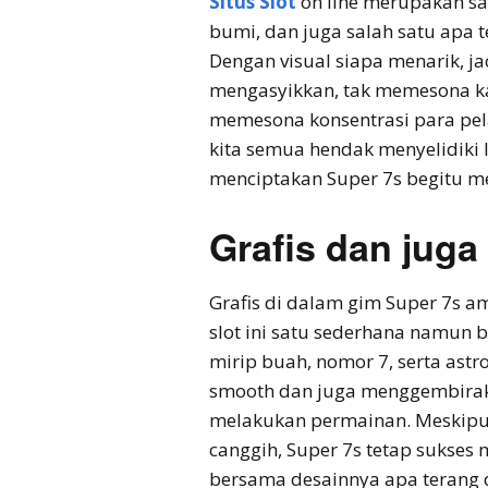
Situs Slot
on line merupakan sa
bumi, dan juga salah satu apa 
Dengan visual siapa menarik, ja
mengasyikkan, tak memesona ka
memesona konsentrasi para pelak
kita semua hendak menyelidiki l
menciptakan Super 7s begitu 
Grafis dan juga
Grafis di dalam gim Super 7s a
slot ini satu sederhana namun b
mirip buah, nomor 7, serta ast
smooth dan juga menggembira
melakukan permainan. Meskipun
canggih, Super 7s tetap sukses 
bersama desainnya apa terang