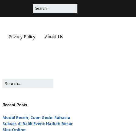
Privacy Policy
About Us
Recent Posts
Modal Receh, Cuan Gede: Rahasia
Sukses di Balik Event Hadiah Besar
Slot Online