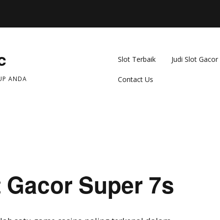
c
Slot Terbaik
Judi Slot Gacor
DUP ANDA
Contact Us
t Gacor Super 7s