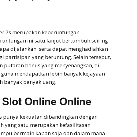
n
Super 7s merupakan keberuntungan
runtungan ini satu lanjut bertumbuh seiring
iapa dijalankan, serta dapat menghadiahkan
 partisipan yang beruntung. Selain tersebut,
n putaran bonus yang menyenangkan, di
 guna mendapatkan lebih banyak kejayaan
h banyak banyak uang.
Slot Online Online
r 7s punya kekuatan dibandingkan dengan
ah yang satu merupakan kefasilitasan
mampu bermain kapan saja dan dalam mana