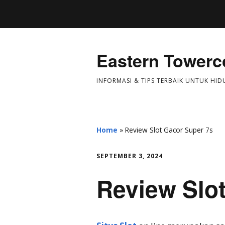
Eastern Towerc
INFORMASI & TIPS TERBAIK UNTUK HI
Home
»
Review Slot Gacor Super 7s
SEPTEMBER 3, 2024
Review Slo