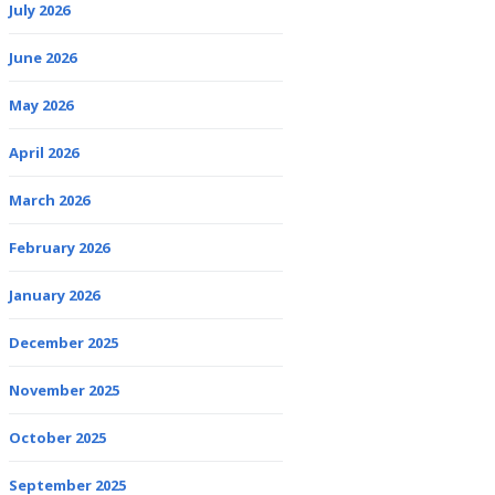
July 2026
June 2026
May 2026
April 2026
March 2026
February 2026
January 2026
December 2025
November 2025
October 2025
September 2025