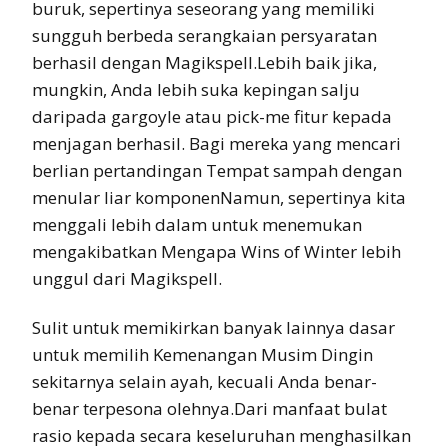
buruk, sepertinya seseorang yang memiliki
sungguh berbeda serangkaian persyaratan
berhasil dengan Magikspell.Lebih baik jika,
mungkin, Anda lebih suka kepingan salju
daripada gargoyle atau pick-me fitur kepada
menjagan berhasil. Bagi mereka yang mencari
berlian pertandingan Tempat sampah dengan
menular liar komponenNamun, sepertinya kita
menggali lebih dalam untuk menemukan
mengakibatkan Mengapa Wins of Winter lebih
unggul dari Magikspell.
Sulit untuk memikirkan banyak lainnya dasar
untuk memilih Kemenangan Musim Dingin
sekitarnya selain ayah, kecuali Anda benar-
benar terpesona olehnya.Dari manfaat bulat
rasio kepada secara keseluruhan menghasilkan