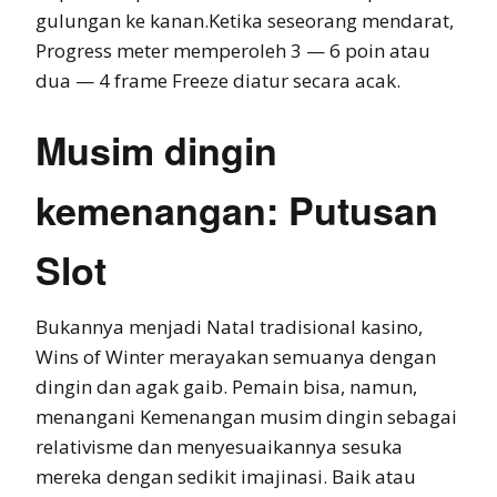
gulungan ke kanan.Ketika seseorang mendarat,
Progress meter memperoleh 3 — 6 poin atau
dua — 4 frame Freeze diatur secara acak.
Musim dingin
kemenangan: Putusan
Slot
Bukannya menjadi Natal tradisional kasino,
Wins of Winter merayakan semuanya dengan
dingin dan agak gaib. Pemain bisa, namun,
menangani Kemenangan musim dingin sebagai
relativisme dan menyesuaikannya sesuka
mereka dengan sedikit imajinasi. Baik atau