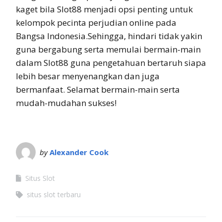
kaget bila Slot88 menjadi opsi penting untuk
kelompok pecinta perjudian online pada
Bangsa Indonesia.Sehingga, hindari tidak yakin
guna bergabung serta memulai bermain-main
dalam Slot88 guna pengetahuan bertaruh siapa
lebih besar menyenangkan dan juga
bermanfaat. Selamat bermain-main serta
mudah-mudahan sukses!
by
Alexander Cook
Situs Slot
situs slot terbaru