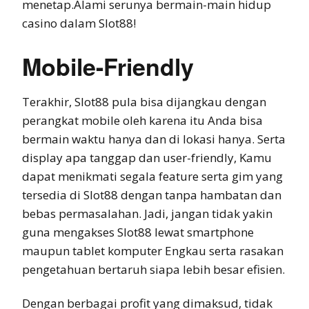
menetap.Alami serunya bermain-main hidup
casino dalam Slot88!
Mobile-Friendly
Terakhir, Slot88 pula bisa dijangkau dengan
perangkat mobile oleh karena itu Anda bisa
bermain waktu hanya dan di lokasi hanya. Serta
display apa tanggap dan user-friendly, Kamu
dapat menikmati segala feature serta gim yang
tersedia di Slot88 dengan tanpa hambatan dan
bebas permasalahan. Jadi, jangan tidak yakin
guna mengakses Slot88 lewat smartphone
maupun tablet komputer Engkau serta rasakan
pengetahuan bertaruh siapa lebih besar efisien.
Dengan berbagai profit yang dimaksud, tidak