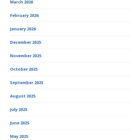
March 2026
February 2026
January 2026
December 2025
November 2025
October 2025
September 2025
August 2025
July 2025
June 2025
May 2025