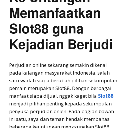
Memanfaatkan
Slot88 guna
Kejadian Berjudi
Perjudian online sekarang semakin dikenal
pada kalangan masyarakat Indonesia. salah
satu wadah siapa berubah pilihan sekumpulan
pemain merupakan Slot88. Dengan berbagai
manfaat siapa dijual, nggak kaget bila
Slot88
menjadi pilihan penting kepada sekumpulan
penyuka perjudian onlen. Pada bagian bawah
ini satu, saya dan teman hendak membahas
beberapa keuntungan menggunakan Slot88