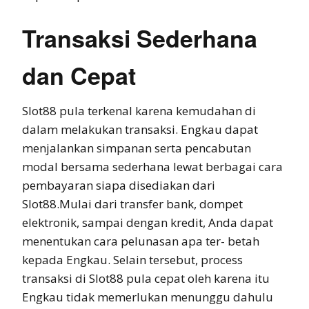
Transaksi Sederhana
dan Cepat
Slot88 pula terkenal karena kemudahan di
dalam melakukan transaksi. Engkau dapat
menjalankan simpanan serta pencabutan
modal bersama sederhana lewat berbagai cara
pembayaran siapa disediakan dari
Slot88.Mulai dari transfer bank, dompet
elektronik, sampai dengan kredit, Anda dapat
menentukan cara pelunasan apa ter- betah
kepada Engkau. Selain tersebut, process
transaksi di Slot88 pula cepat oleh karena itu
Engkau tidak memerlukan menunggu dahulu