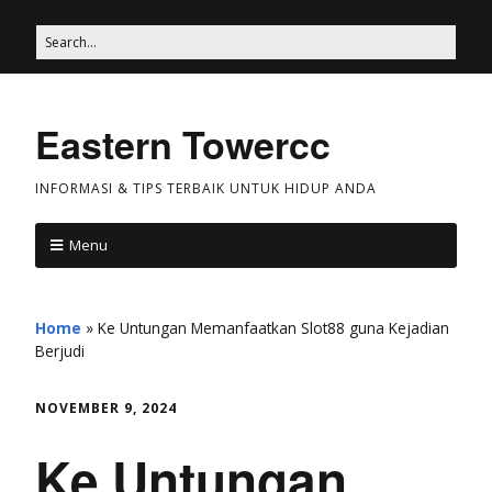
Eastern Towercc
INFORMASI & TIPS TERBAIK UNTUK HIDUP ANDA
Menu
Home
»
Ke Untungan Memanfaatkan Slot88 guna Kejadian
Berjudi
NOVEMBER 9, 2024
Ke Untungan