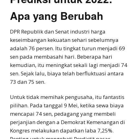
Apa yang Berubah
DPR Republik dan Senat industri harga
keseimbangan kekuatan sehari sebelumnya
adalah 76 persen. Itu tingkat turun menjadi 69
sen pada membasahi hari. Beberapa hari
kemudian, itu meningkat sekali lagi menjadi 74
sen. Sejak lalu, biaya telah berfluktuasi antara
73 dan 75 sen.
Untuk tidak memihak pengusaha, itu fantastis
pilihan. Pada tanggal 9 Mei, ketika sewa biaya
mencapai 74 sen, pedagang yang membeli
perjanjian dengan a Demokrat Kemenangan di
Kongres melakukan dapatkan laba 7,25%.
Penting untuk mengobati Predictit pasar