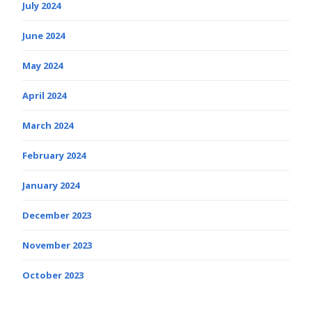
July 2024
June 2024
May 2024
April 2024
March 2024
February 2024
January 2024
December 2023
November 2023
October 2023