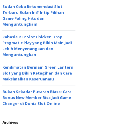
Sudah Coba Rekomendasi Slot
Terbaru Bulan Ini? Intip Pilihan
Game Paling Hits dan
Menguntungkan!
Rahasia RTP Slot Chicken Drop
Pragmatic Play yang Bikin Main Jadi
Lebih Menyenangkan dan
Menguntungkan
Kenikmatan Bermain Green Lantern
Slot yang Bikin Ketagihan dan Cara
Maksimalkan Keseruanmu
Bukan Sekadar Putaran Biasa: Cara
Bonus New Member Bisa Jadi Game
Changer di Dunia Slot Online
Archives