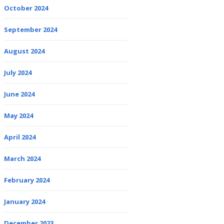
October 2024
September 2024
August 2024
July 2024
June 2024
May 2024
April 2024
March 2024
February 2024
January 2024
December 2023