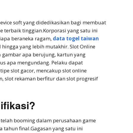
device soft yang didedikasikan bagi membuat
 terbaik tinggian.Korporasi yang satu ini
 siapa beraneka ragam,
data togel taiwan
hingga yang lebih mutakhir. Slot Online
a gambar apa berujung, kartun yang
nus apa mengundang. Pelaku dapat
e slot gacor, mencakup slot online
, slot rekaman berfitur dan slot progresif
fikasi?
a telah booming dalam perusahaan game
 tahun final.Gagasan yang satu ini