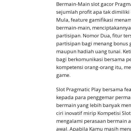
Bermain-Main slot gacor Pragma
sejumlah profit apa tak dimilik
Mula, feature gamifikasi mena
bermain-main, menciptakannya 
partisipan. Nomor Dua, fitur 
partisipan bagi menang bonus g
maupun hadiah uang tunai. Ket
bagi berkomunikasi bersama p
kompetensi orang-orang itu, me
game.
Slot Pragmatic Play bersama fea
kepada para penggemar permai
bermain yang lebih banyak me
ciri inovatif mirip Kompetisi Sl
mengalami perasaan bermain a
awal. Apabila Kamu masih meng