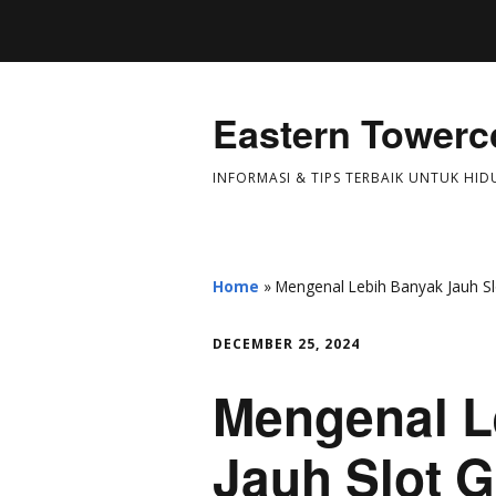
Eastern Towerc
INFORMASI & TIPS TERBAIK UNTUK HI
Home
»
Mengenal Lebih Banyak Jauh Sl
DECEMBER 25, 2024
Mengenal L
Jauh Slot 