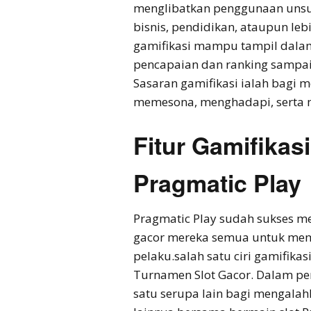
menglibatkan penggunaan unsur
bisnis, pendidikan, ataupun lebi
gamifikasi mampu tampil dalam
pencapaian dan ranking sampai 
Sasaran gamifikasi ialah bagi
memesona, menghadapi, serta
Fitur Gamifikasi
Pragmatic Play
Pragmatic Play sudah sukses men
gacor mereka semua untuk me
pelaku.salah satu ciri gamifik
Turnamen Slot Gacor. Dalam per
satu serupa lain bagi mengala