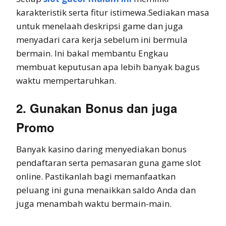
karakteristik serta fitur istimewa.Sediakan masa
untuk menelaah deskripsi game dan juga
menyadari cara kerja sebelum ini bermula
bermain. Ini bakal membantu Engkau
membuat keputusan apa lebih banyak bagus
waktu mempertaruhkan.
2. Gunakan Bonus dan juga
Promo
Banyak kasino daring menyediakan bonus
pendaftaran serta pemasaran guna game slot
online. Pastikanlah bagi memanfaatkan
peluang ini guna menaikkan saldo Anda dan
juga menambah waktu bermain-main.