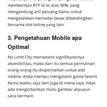
memberikan RTP di di atas 96%, yang
mengandung arti peluang Kamu untuk
mengalahkan memadai besar dibandingkan
bersama slot online yang lain.
3. Pengetahuan Mobile apa
Optimal
No Limit City memahami signifikansinya
aksesibilitas, maka dari itu semua permainan
orang-orang itu dioptimalkan untuk alat
mobile. Anda mampu mengalami game favorit
Kamu waktu saja dan juga di mana saja, tidak
ada mengorbankan mutu gambar ataupun
cara bermain.