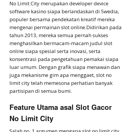
No Limit City merupakan developer device
software kasino siapa berlandaskan di Swedia,
populer bersama pendekatan kreatif mereka
mengenai permainan slot online.Didirikan pada
tahun 2013, mereka semua pernah sukses
menghasilkan bermacam-macam judul slot
online siapa spesial serta inovasi, serta
konsentrasi pada pengetahuan pemakai siapa
luar umum. Dengan grafik siapa menawan dan
juga mekanisme gim apa menggaet, slot no
limit city telah memesona perhatian banyak
partisipan di semua bumi.
Feature Utama asal Slot Gacor
No Limit City
Salah no. 1 argumen mengapa slot no limit city