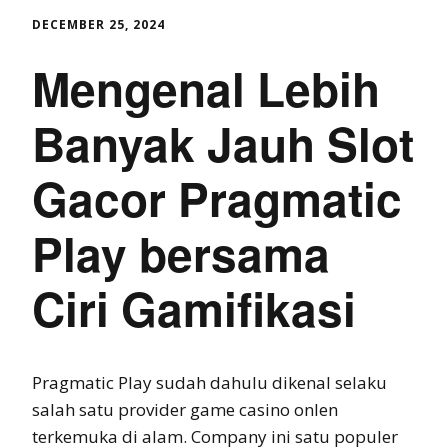
DECEMBER 25, 2024
Mengenal Lebih
Banyak Jauh Slot
Gacor Pragmatic
Play bersama
Ciri Gamifikasi
Pragmatic Play sudah dahulu dikenal selaku
salah satu provider game casino onlen
terkemuka di alam. Company ini satu populer