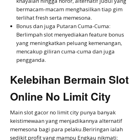
khayalan hingga horor, alternatif judul yang
bermacam-macam menghasilkan tiap gim
terlihat fresh serta memesona.
Bonus dan juga Putaran Cuma-Cuma:
Berlimpah slot menyediakan feature bonus
yang meningkatkan peluang kemenangan,
mencakup giliran cuma-cuma dan juga
pengganda.
Kelebihan Bermain Slot
Online No Limit City
Main slot gacor no limit city punya banyak
keistimewaan yang menjadikannya alternatif
memesona bagi para pelaku.Beriringan ialah
sedikit profit yang mampu Engkau nikmati: