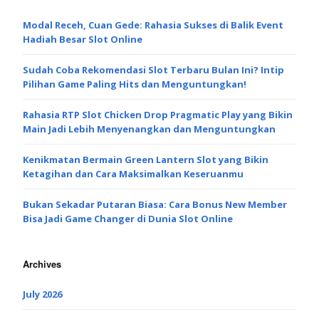
Modal Receh, Cuan Gede: Rahasia Sukses di Balik Event
Hadiah Besar Slot Online
Sudah Coba Rekomendasi Slot Terbaru Bulan Ini? Intip
Pilihan Game Paling Hits dan Menguntungkan!
Rahasia RTP Slot Chicken Drop Pragmatic Play yang Bikin
Main Jadi Lebih Menyenangkan dan Menguntungkan
Kenikmatan Bermain Green Lantern Slot yang Bikin
Ketagihan dan Cara Maksimalkan Keseruanmu
Bukan Sekadar Putaran Biasa: Cara Bonus New Member
Bisa Jadi Game Changer di Dunia Slot Online
Archives
July 2026