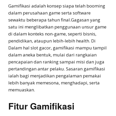
Gamifikasi adalah konsep siapa telah booming
dalam perusahaan game serta software
sewaktu beberapa tahun final.Gagasan yang
satu ini menglibatkan penggunaan unsur game
di dalam konteks non-game, seperti bisnis,
pendidikan, ataupun lebih-lebih health. Di
Dalam hal slot gacor, gamifikasi mampu tampil
dalam aneka bentuk, mulai dari rangkaian
pencapaian dan ranking sampai misi dan juga
pertandingan antar pelaku. Sasaran gamifikasi
ialah bagi menjadikan pengalaman pemakai
lebih banyak memesona, menghadapi, serta
memuaskan.
Fitur Gamifikasi