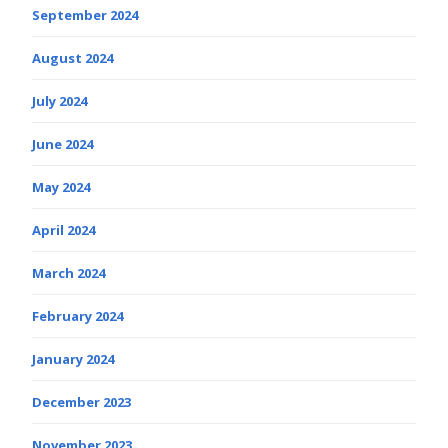
September 2024
August 2024
July 2024
June 2024
May 2024
April 2024
March 2024
February 2024
January 2024
December 2023
November 2023