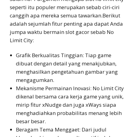
seperti itu populer merupakan sebab ciri-ciri
canggih apa mereka semua tawarkan.Berikut
adalah sejumlah fitur penting apa dapat Anda
jumpa waktu bermain slot gacor sebab No
Limit City:
Grafik Berkualitas Tinggian: Tiap game
dibuat dengan detail yang menakjubkan,
menghasilkan pengetahuan gambar yang
mengagumkan.
Mekanisme Permainan Inovasi: No Limit City
dikenal bersama cara kerja game yang unik,
mirip fitur xNudge dan juga xWays siapa
menghadiahkan probabilitas menang lebih
besar besar.
Beragam Tema Menggaet: Dari judul