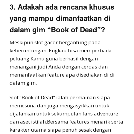
3. Adakah ada rencana khusus
yang mampu dimanfaatkan di
dalam gim “Book of Dead”?
Meskipun slot gacor bergantung pada
keberuntungan, Engkau bisa memperbaiki
peluang Kamu guna berhasil dengan
menangani judi Anda dengan cerdas dan
memanfaatkan feature apa disediakan di di
dalam gim.
Slot “Book of Dead” ialah permainan siapa
memesona dan juga mengasyikkan untuk
dijalankan untuk sekumpulan fans adventure
dan aset istilah.Bersama features menarik serta
karakter utama siapa penuh sesak dengan