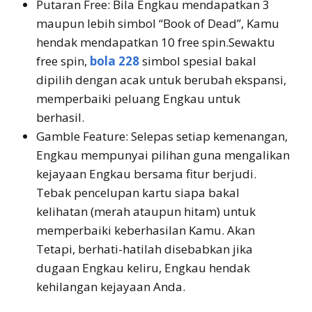
Putaran Free: Bila Engkau mendapatkan 3
maupun lebih simbol “Book of Dead”, Kamu
hendak mendapatkan 10 free spin.Sewaktu
free spin,
bola 228
simbol spesial bakal
dipilih dengan acak untuk berubah ekspansi,
memperbaiki peluang Engkau untuk
berhasil.
Gamble Feature: Selepas setiap kemenangan,
Engkau mempunyai pilihan guna mengalikan
kejayaan Engkau bersama fitur berjudi.
Tebak pencelupan kartu siapa bakal
kelihatan (merah ataupun hitam) untuk
memperbaiki keberhasilan Kamu. Akan
Tetapi, berhati-hatilah disebabkan jika
dugaan Engkau keliru, Engkau hendak
kehilangan kejayaan Anda.