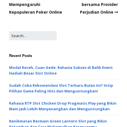
Mempengaruhi
bersama Provider
Kepopuleran Poker Online
Perjudian Online
Recent Posts
Modal Receh, Cuan Gede: Rahasia Sukses di Balik Event
Hadiah Besar Slot Online
Sudah Coba Rekomendasi Slot Terbaru Bulan Ini? Intip
Pilihan Game Paling Hits dan Menguntungkan!
Rahasia RTP Slot Chicken Drop Pragmatic Play yang Bikin
Main Jadi Lebih Menyenangkan dan Menguntungkan
Kenikmatan Bermain Green Lantern Slot yang Bikin
Ketagihan dan Cara Maksimalkan Keseruanmu