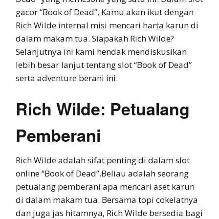
gacor “Book of Dead”, Kamu akan ikut dengan
Rich Wilde internal misi mencari harta karun di
dalam makam tua. Siapakah Rich Wilde?
Selanjutnya ini kami hendak mendiskusikan
lebih besar lanjut tentang slot “Book of Dead”
serta adventure berani ini.
Rich Wilde: Petualang
Pemberani
Rich Wilde adalah sifat penting di dalam slot
online “Book of Dead”.Beliau adalah seorang
petualang pemberani apa mencari aset karun
di dalam makam tua. Bersama topi cokelatnya
dan juga jas hitamnya, Rich Wilde bersedia bagi