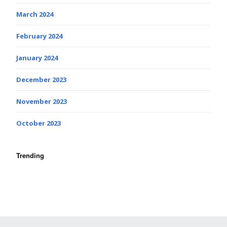
March 2024
February 2024
January 2024
December 2023
November 2023
October 2023
Trending