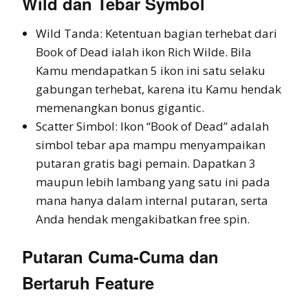
Wild dan Tebar Symbol
Wild Tanda: Ketentuan bagian terhebat dari
Book of Dead ialah ikon Rich Wilde. Bila
Kamu mendapatkan 5 ikon ini satu selaku
gabungan terhebat, karena itu Kamu hendak
memenangkan bonus gigantic.
Scatter Simbol: Ikon “Book of Dead” adalah
simbol tebar apa mampu menyampaikan
putaran gratis bagi pemain. Dapatkan 3
maupun lebih lambang yang satu ini pada
mana hanya dalam internal putaran, serta
Anda hendak mengakibatkan free spin.
Putaran Cuma-Cuma dan
Bertaruh Feature