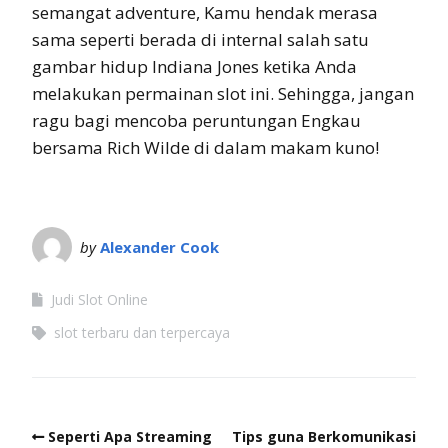
semangat adventure, Kamu hendak merasa
sama seperti berada di internal salah satu
gambar hidup Indiana Jones ketika Anda
melakukan permainan slot ini. Sehingga, jangan
ragu bagi mencoba peruntungan Engkau
bersama Rich Wilde di dalam makam kuno!
by
Alexander Cook
Judi Slot Online
slot terbaru dan terpercaya
Seperti Apa Streaming
Tips guna Berkomunikasi