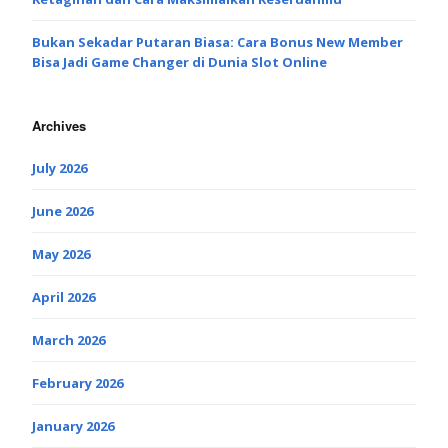
Bukan Sekadar Putaran Biasa: Cara Bonus New Member
Bisa Jadi Game Changer di Dunia Slot Online
Archives
July 2026
June 2026
May 2026
April 2026
March 2026
February 2026
January 2026