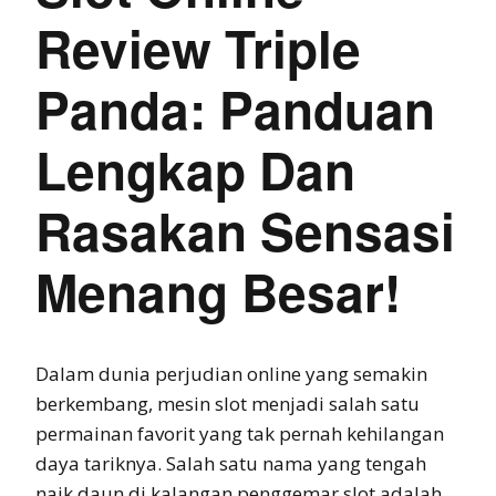
Review Triple
Panda: Panduan
Lengkap Dan
Rasakan Sensasi
Menang Besar!
Dalam dunia perjudian online yang semakin
berkembang, mesin slot menjadi salah satu
permainan favorit yang tak pernah kehilangan
daya tariknya. Salah satu nama yang tengah
naik daun di kalangan penggemar slot adalah