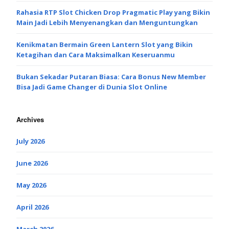
Rahasia RTP Slot Chicken Drop Pragmatic Play yang Bikin
Main Jadi Lebih Menyenangkan dan Menguntungkan
Kenikmatan Bermain Green Lantern Slot yang Bikin
Ketagihan dan Cara Maksimalkan Keseruanmu
Bukan Sekadar Putaran Biasa: Cara Bonus New Member
Bisa Jadi Game Changer di Dunia Slot Online
Archives
July 2026
June 2026
May 2026
April 2026
March 2026