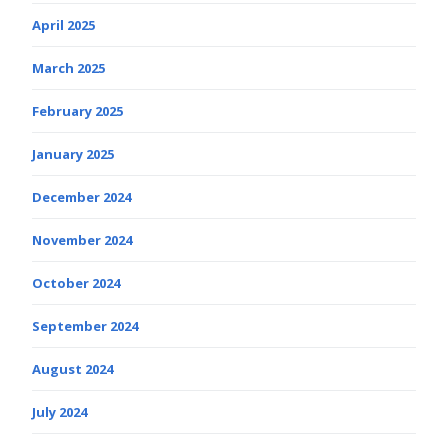
April 2025
March 2025
February 2025
January 2025
December 2024
November 2024
October 2024
September 2024
August 2024
July 2024