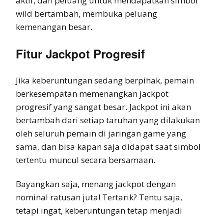
aktif, dan peluang untuk mendapatkan simbol
wild bertambah, membuka peluang
kemenangan besar.
Fitur Jackpot Progresif
Jika keberuntungan sedang berpihak, pemain
berkesempatan memenangkan jackpot
progresif yang sangat besar. Jackpot ini akan
bertambah dari setiap taruhan yang dilakukan
oleh seluruh pemain di jaringan game yang
sama, dan bisa kapan saja didapat saat simbol
tertentu muncul secara bersamaan.
Bayangkan saja, menang jackpot dengan
nominal ratusan juta! Tertarik? Tentu saja,
tetapi ingat, keberuntungan tetap menjadi