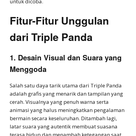
untuk dicoba.
Fitur-Fitur Unggulan
dari Triple Panda
1. Desain Visual dan Suara yang
Menggoda
Salah satu daya tarik utama dari Triple Panda
adalah grafis yang menarik dan tampilan yang
cerah. Visualnya yang penuh warna serta
animasi yang halus meningkatkan pengalaman
bermain secara keseluruhan. Ditambah lagi,
latar suara yang autentik membuat suasana
terasa hidup dan menambah ketegangan saat