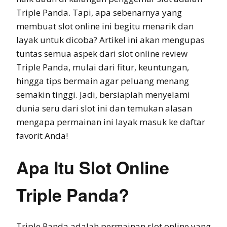
Triple Panda. Tapi, apa sebenarnya yang
membuat slot online ini begitu menarik dan
layak untuk dicoba? Artikel ini akan mengupas
tuntas semua aspek dari slot online review
Triple Panda, mulai dari fitur, keuntungan,
hingga tips bermain agar peluang menang
semakin tinggi. Jadi, bersiaplah menyelami
dunia seru dari slot ini dan temukan alasan
mengapa permainan ini layak masuk ke daftar
favorit Anda!
Apa Itu Slot Online
Triple Panda?
Triple Panda adalah permainan slot online yang