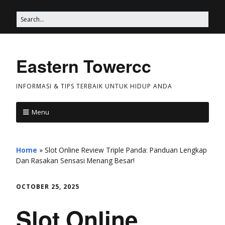
Eastern Towercc
INFORMASI & TIPS TERBAIK UNTUK HIDUP ANDA
Menu
Home
»
Slot Online Review Triple Panda: Panduan Lengkap
Dan Rasakan Sensasi Menang Besar!
OCTOBER 25, 2025
Slot Online