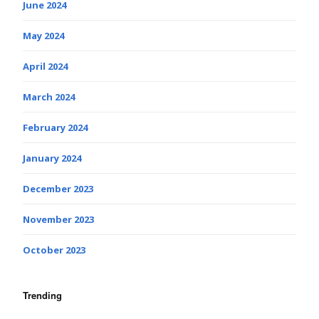
June 2024
May 2024
April 2024
March 2024
February 2024
January 2024
December 2023
November 2023
October 2023
Trending