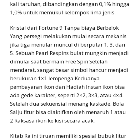
kali taruhan, dibandingkan dengan 0,1% hingga
1,0% untuk memukul kelompok lima jenis.
Kristal dari Fortune 9 Tanpa biaya Berbelok
Yang persegi melakukan mulai secara mekanis
jika tiga menular muncul di berputar 1, 3, dan
5. Sebuah Pearl Respins bulat mungkin menjadi
dimulai saat bermain Free Spin Setelah
mendarat, sangat besar simbol hancur menjadi
berukuran 1×1 lempenga Keduanya
pembayaran ikon dan Hadiah Instan ikon bisa
ada gede karakter, seperti 2×2, 3×3, atau 4×4.
Setelah dua sekuensial menang kaskade, Bola
Salju fitur bisa diaktifkan oleh menaruh 1 atau
2 Raksasa ikon ke kisi secara acak.
Kitab Ra ini tiruan memiliki spesial bubuk fitur