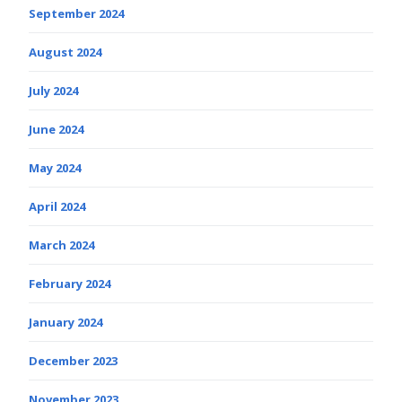
September 2024
August 2024
July 2024
June 2024
May 2024
April 2024
March 2024
February 2024
January 2024
December 2023
November 2023