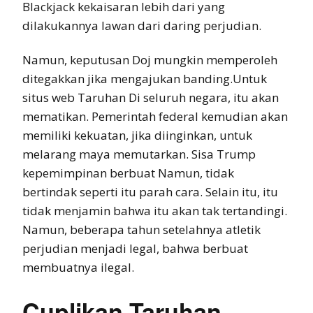
Blackjack kekaisaran lebih dari yang
dilakukannya lawan dari daring perjudian.
Namun, keputusan Doj mungkin memperoleh
ditegakkan jika mengajukan banding.Untuk
situs web Taruhan Di seluruh negara, itu akan
mematikan. Pemerintah federal kemudian akan
memiliki kekuatan, jika diinginkan, untuk
melarang maya memutarkan. Sisa Trump
kepemimpinan berbuat Namun, tidak
bertindak seperti itu parah cara. Selain itu, itu
tidak menjamin bahwa itu akan tak tertandingi.
Namun, beberapa tahun setelahnya atletik
perjudian menjadi legal, bahwa berbuat
membuatnya ilegal.
Cuplikan Taruhan