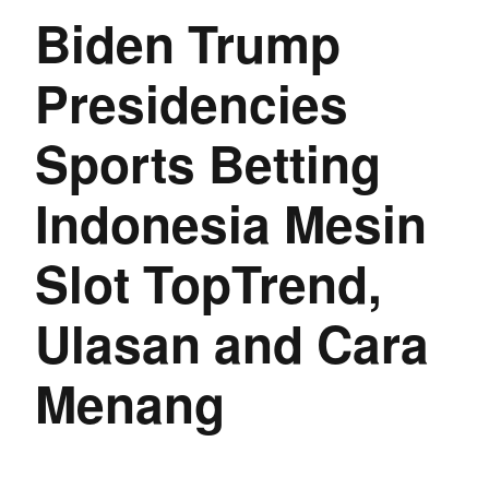
Biden Trump
Presidencies
Sports Betting
Indonesia Mesin
Slot TopTrend,
Ulasan and Cara
Menang