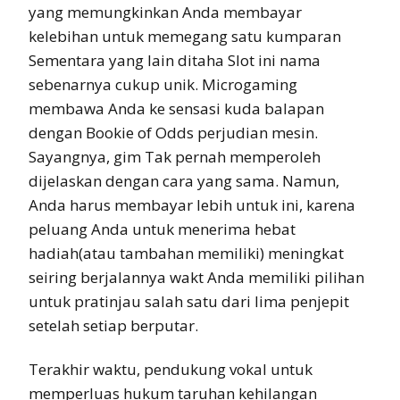
yang memungkinkan Anda membayar
kelebihan untuk memegang satu kumparan
Sementara yang lain ditaha Slot ini nama
sebenarnya cukup unik. Microgaming
membawa Anda ke sensasi kuda balapan
dengan Bookie of Odds perjudian mesin.
Sayangnya, gim Tak pernah memperoleh
dijelaskan dengan cara yang sama. Namun,
Anda harus membayar lebih untuk ini, karena
peluang Anda untuk menerima hebat
hadiah(atau tambahan memiliki) meningkat
seiring berjalannya wakt Anda memiliki pilihan
untuk pratinjau salah satu dari lima penjepit
setelah setiap berputar.
Terakhir waktu, pendukung vokal untuk
memperluas hukum taruhan kehilangan