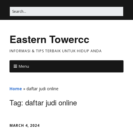
Eastern Towercc
INFORMASI & TIPS TERBAIK UNTUK HIDUP ANDA
Menu
Home
»
daftar judi online
Tag:
daftar judi online
MARCH 4, 2024