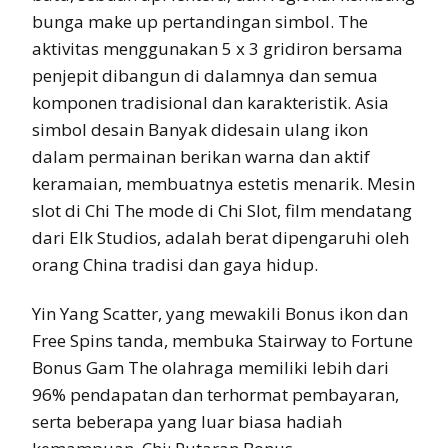
bunga make up pertandingan simbol. The
aktivitas menggunakan 5 x 3 gridiron bersama
penjepit dibangun di dalamnya dan semua
komponen tradisional dan karakteristik. Asia
simbol desain Banyak didesain ulang ikon
dalam permainan berikan warna dan aktif
keramaian, membuatnya estetis menarik. Mesin
slot di Chi The mode di Chi Slot, film mendatang
dari Elk Studios, adalah berat dipengaruhi oleh
orang China tradisi dan gaya hidup.
Yin Yang Scatter, yang mewakili Bonus ikon dan
Free Spins tanda, membuka Stairway to Fortune
Bonus Gam The olahraga memiliki lebih dari
96% pendapatan dan terhormat pembayaran,
serta beberapa yang luar biasa hadiah