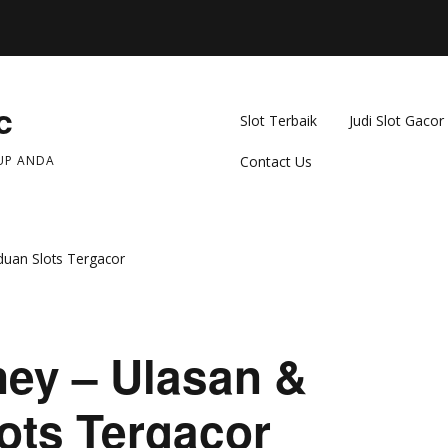
c
Slot Terbaik
Judi Slot Gacor
DUP ANDA
Contact Us
duan Slots Tergacor
ney – Ulasan &
ots Tergacor