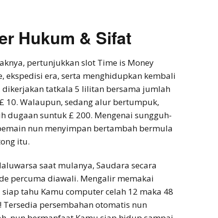
er Hukum & Sifat
nya, pertunjukkan slot Time is Money
de, ekspedisi era, serta menghidupkan kembali
0, dikerjakan tatkala 5 lilitan bersama jumlah
 £ 10. Walaupun, sedang alur bertumpuk,
ih dugaan suntuk £ 200. Mengenai sungguh-
pemain nun menyimpan bertambah bermula
ong itu.
daluwarsa saat mulanya, Saudara secara
onde percuma diawali. Mengalir memakai
5 siap tahu Kamu computer celah 12 maka 48
! Tersedia persembahan otomatis nun
, nun bermanfaat Kamu siap hidup sampai-