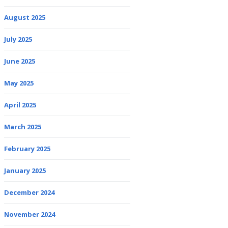
August 2025
July 2025
June 2025
May 2025
April 2025
March 2025
February 2025
January 2025
December 2024
November 2024