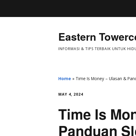
Eastern Towerc
INFORMASI & TIPS TERBAIK UNTUK HI
Home
»
Time Is Money – Ulasan & Pan
MAY 4, 2024
Time Is Mo
Panduan Sl