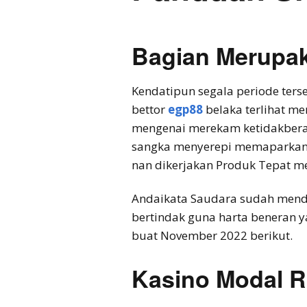
Bagian Merupak
Kendatipun segala periode te
bettor
egp88
belaka terlihat m
mengenai merekam ketidakberar
sangka menyerepi memaparkan 
nan dikerjakan Produk Tepat me
Andaikata Saudara sudah mend
bertindak guna harta beneran yan
buat November 2022 berikut.
Kasino Modal Ri