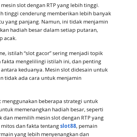
 mesin slot dengan RTP yang lebih tinggi.
ih tinggi cenderung memberikan lebih banyak
 yang panjang. Namun, ini tidak menjamin
n hadiah besar dalam setiap putaran,
p acak.
e, istilah “slot gacor” sering menjadi topik
akta mengelilingi istilah ini, dan penting
ntara keduanya. Mesin slot didesain untuk
an tidak ada cara untuk menjamin
t menggunakan beberapa strategi untuk
untuk memenangkan hadiah besar, seperti
k dan memilih mesin slot dengan RTP yang
 mitos dan fakta tentang
slot88
, pemain
rmain yang lebih menyenangkan dan