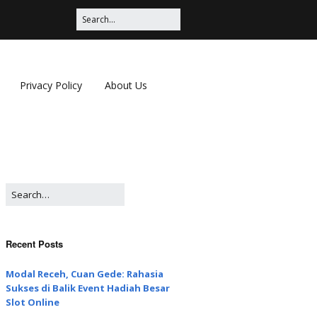
Privacy Policy
About Us
Recent Posts
Modal Receh, Cuan Gede: Rahasia
Sukses di Balik Event Hadiah Besar
Slot Online