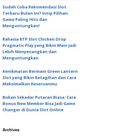
Sudah Coba Rekomendasi Slot
Terbaru Bulan Ini? Intip Pilihan
Game Paling Hits dan
Menguntungkan!
Rahasia RTP Slot Chicken Drop
Pragmatic Play yang Bikin Main Jadi
Lebih Menyenangkan dan
Menguntungkan
Kenikmatan Bermain Green Lantern
Slot yang Bikin Ketagihan dan Cara
Maksimalkan Keseruanmu
Bukan Sekadar Putaran Biasa: Cara
Bonus New Member Bisa Jadi Game
Changer di Dunia Slot Online
Archives