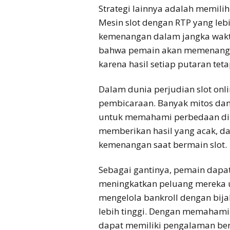
Strategi lainnya adalah memilih
Mesin slot dengan RTP yang leb
kemenangan dalam jangka waktu
bahwa pemain akan memenangka
karena hasil setiap putaran teta
Dalam dunia perjudian slot onlin
pembicaraan. Banyak mitos dan f
untuk memahami perbedaan di a
memberikan hasil yang acak, d
kemenangan saat bermain slot.
Sebagai gantinya, pemain dapa
meningkatkan peluang mereka 
mengelola bankroll dengan bija
lebih tinggi. Dengan memahami
dapat memiliki pengalaman be