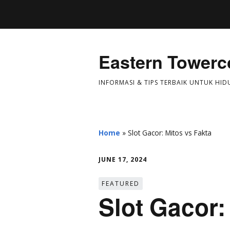
Eastern Towerc
INFORMASI & TIPS TERBAIK UNTUK HI
Home
»
Slot Gacor: Mitos vs Fakta
JUNE 17, 2024
FEATURED
Slot Gacor: