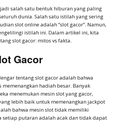
jadi salah satu bentuk hiburan yang paling
eluruh dunia. Salah satu istilah yang sering
udian slot online adalah “slot gacor”. Namun,
lilingi istilah ini. Dalam artikel ini, kita
ang slot gacor: mitos vs fakta.
lot Gacor
idengar tentang slot gacor adalah bahwa
rus memenangkan hadiah besar. Banyak
eka menemukan mesin slot yang gacor,
yang lebih baik untuk memenangkan jackpot
alah bahwa mesin slot tidak memiliki
a setiap putaran adalah acak dan tidak dapat